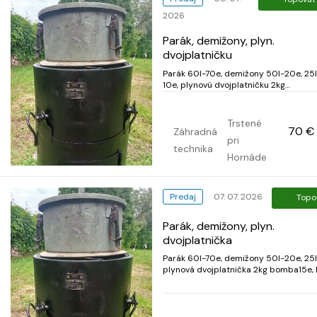
2026
Parák, demižony, plyn.
dvojplatničku
Parák 60l-70e, demižony 50l-20e, 25l
10e, plynovú dvojplatničku 2kg
bomba15e, len osobný odber na psč.
info na t. č.
Trstené
70 €
Záhradná
pri
technika
Hornáde
Predaj
07. 07. 2026
Topo
Parák, demižony, plyn.
dvojplatnička
Parák 60l-70e, demižony 50l-20e, 25l
plynová dvojplatnička 2kg bomba15e, 
osobný odber na psč. 04411