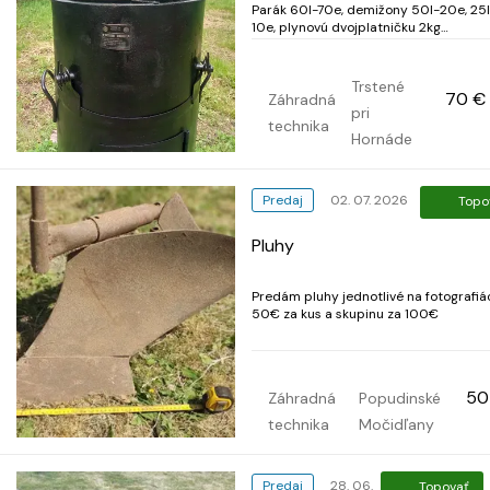
Parák 60l-70e, demižony 50l-20e, 25l
10e, plynovú dvojplatničku 2kg
bomba15e, len osobný odber
Trstené
70 €
Záhradná
pri
technika
Hornáde
Predaj
02. 07. 2026
Topo
Pluhy
Predám pluhy jednotlivé na fotografiá
50€ za kus a skupinu za 100€
50
Záhradná
Popudinské
technika
Močidľany
Predaj
28. 06.
Topovať