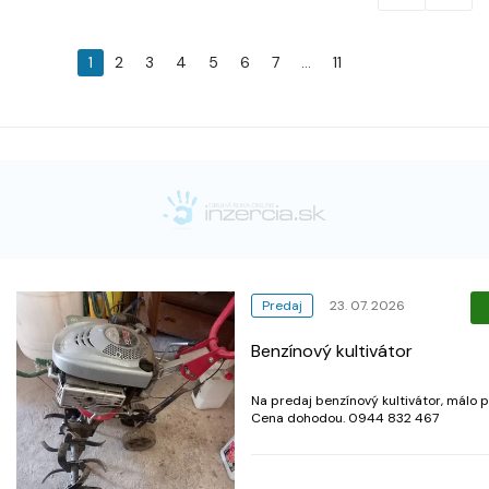
1
2
3
4
5
6
7
...
11
Predaj
23. 07. 2026
Benzínový kultivátor
Na predaj benzínový kultivátor, málo p
Cena dohodou. 0944 832 467