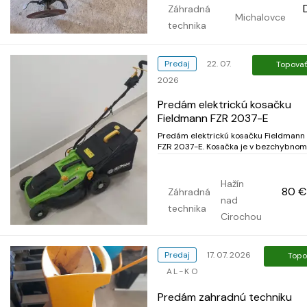
Záhradná
Michalovce
technika
Predaj
22. 07.
Topova
2026
Predám elektrickú kosačku
Fieldmann FZR 2037-E
Predám elektrickú kosačku Fieldmann
FZR 2037-E. Kosačka je v bezchybnom
stave. Použitá len raz. Spotreba energie:
1600 W Šírka kosenia: 38 cm Výška
kosenia: 30-75 mm (5 polôh) Objem
Hažín
80 €
zberného koša: 42 l Odporúčaná ploc
Záhradná
nad
kosenia: do 800 m² Hmotnosť: 11,5...
technika
Cirochou
Predaj
17. 07. 2026
Topo
AL-KO
Predám zahradnú techniku