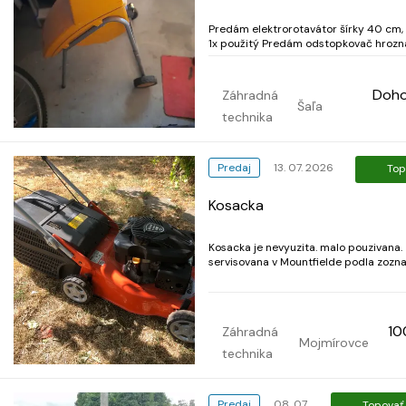
Predám elektrorotavátor šírky 40 cm, 
1x použitý Predám odstopkovač hrozn
nový Predám drvič haluzoviny do 5 cm
používaný 1 rok
Doh
Záhradná
Šaľa
technika
Predaj
13. 07. 2026
Top
Kosacka
Kosacka je nevyuzita. malo pouzivana.
servisovana v Mountfielde podla zozn
fotke. Bez pojazdu
10
Záhradná
Mojmírovce
technika
Predaj
08. 07.
Topovať