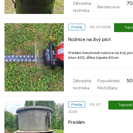
70
Záhradná
Bernátovce
technika
Predaj
06. 07. 2026
Topo
Nožnice na živý plot
Predám benzínové nožnice na živý plot
bhsn 602, dĺžka čepele 60cm
50
Záhradná
Popudinské
technika
Močidľany
Predaj
05. 07.
Topovať
2026
Predám