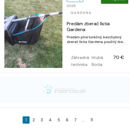
2026
GARDENA
Predám zberač lístia
Gardena
Predám plne funkčný, bezchybný
zberač lístia Gardena, použitý iba
jednu sezónu. Musel som odstrániť
strom a je pre mňa nepoužiteľný.
Cena 70, -eur, pri rýchlom jednaní
70 €
Záhradná
Hrubá
zľava.
technika
Borša
1
2
3
4
5
6
7
...
11