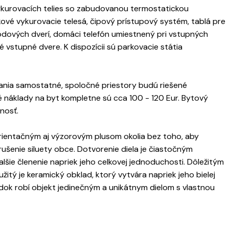
urovacích telies so zabudovanou termostatickou
ové vykurovacie telesá, čipový prístupový systém, tablá pre
dových dverí, domáci telefón umiestnený pri vstupných
vstupné dvere. K dispozícii sú parkovacie státia
nia samostatné, spoločné priestory budú riešené
áklady na byt kompletne sú cca 100 - 120 Eur. Bytový
nosť.
entačným aj výzorovým plusom okolia bez toho, aby
ušenie siluety obce. Dotvorenie diela je čiastočným
šie členenie napriek jeho celkovej jednoduchosti. Dôležitým
itý je keramický obklad, ktorý vytvára napriek jeho bielej
dok robí objekt jedinečným a unikátnym dielom s vlastnou