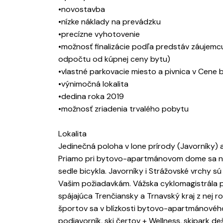
•novostavba
•nízke náklady na prevádzku
•precízne vyhotovenie
•možnosť finalizácie podľa predstáv záujemcu
odpočtu od kúpnej ceny bytu)
•vlastné parkovacie miesto a pivnica v Cene 
•výnimočná lokalita
•dedina roka 2019
•možnosť zriadenia trvalého pobytu
Lokalita
Jedinečná poloha v lone prírody (Javorníky) 
Priamo pri bytovo-apartmánovom dome sa nac
sedle bicykla. Javorníky i Strážovské vrchy 
Vašim požiadavkám. Vážska cyklomagistrála 
spájajúca Trenčiansky a Trnavský kraj z nej r
športov sa v blízkosti bytovo-apartmánového
podjavorník, ski čertov + Wellness, skipark 