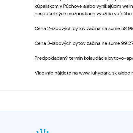
kúpaliskom v Púchove alebo vynikajúcim welln
nespočetných možnostiach využitia voľného ča
Cena 2-izbových bytov začína na sume 58 98
Cena 3-izbových bytov začína na sume 99 2
Predpokladaný termín kolaudácie bytovo-ap
Viac info nájdete na www. luhypark. sk aleb