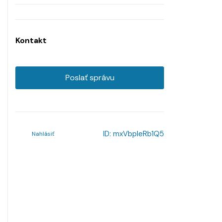
Kontakt
Poslať správu
ID:
mxVbpleRb1Q5
Nahlásiť