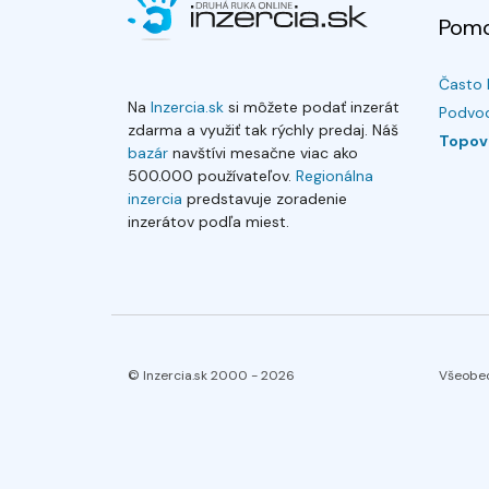
Pom
Často 
Na
Inzercia.sk
si môžete podať inzerát
Podvod
zdarma a využiť tak rýchly predaj. Náš
Topov
bazár
navštívi mesačne viac ako
500.000 používateľov.
Regionálna
inzercia
predstavuje zoradenie
inzerátov podľa miest.
© Inzercia.sk 2000 -
2026
Všeobe