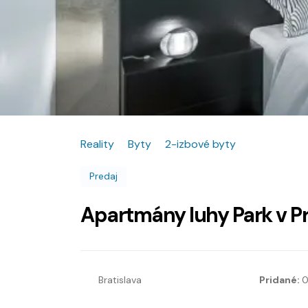
Reality
Byty
2-izbové byty
Predaj
Apartmány luhy Park v Pr
Bratislava
Pridané:
0