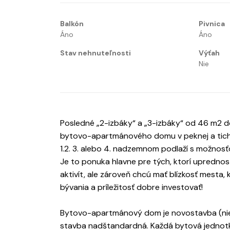
Balkón
Pivnica
Áno
Áno
Stav nehnuteľnosti
Výťah
Nie
Posledné „2-izbáky“ a „3-izbáky“ od 46 m2 d
bytovo-apartmánového domu v peknej a tichej
1.2. 3. alebo 4. nadzemnom podlaží s možnosť
Je to ponuka hlavne pre tých, ktorí uprednos
aktivít, ale zároveň chcú mať blízkosť mesta, 
bývania a príležitosť dobre investovať!
Bytovo-apartmánový dom je novostavba (nie 
stavba nadštandardná. Každá bytová jednotka