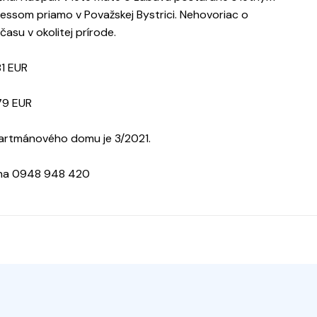
essom priamo v Považskej Bystrici. Nehovoriac o
su v okolitej prírode.
1 EUR
79 EUR
artmánového domu je 3/2021.
o na 0948 948 420