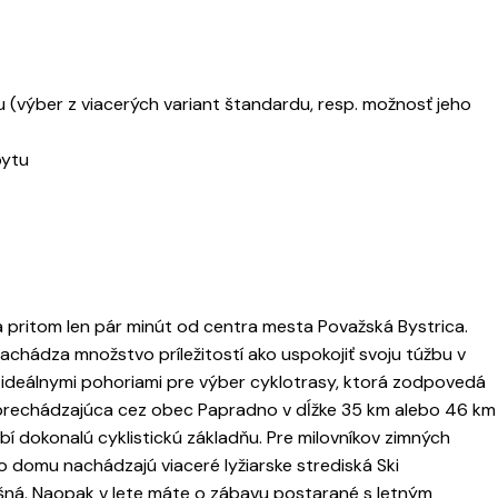
 (výber z viacerých variant štandardu, resp. možnosť jeho
bytu
a pritom len pár minút od centra mesta Považská Bystrica.
hádza množstvo príležitostí ako uspokojiť svoju túžbu v
sú ideálnymi pohoriami pre výber cyklotrasy, ktorá zodpovedá
prechádzajúca cez obec Papradno v dĺžke 35 km alebo 46 km
obí dokonalú cyklistickú základňu. Pre milovníkov zimných
 domu nachádzajú viaceré lyžiarske strediská Ski
dešná. Naopak v lete máte o zábavu postarané s letným