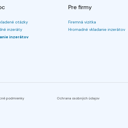
oc
Pre firmy
kladené otázky
Firemná vizitka
né inzeráty
Hromadné vkladanie inzerátov
anie inzerátov
cné podmienky
Ochrana osobných údajov