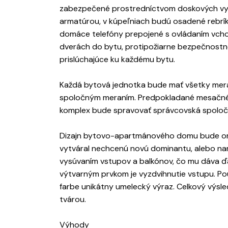
zabezpečené prostredníctvom doskových vyk
armatúrou, v kúpeľniach budú osadené rebrík
domáce telefóny prepojené s ovládaním vcho
dverách do bytu, protipožiarne bezpečnostné 
prislúchajúce ku každému bytu.
Každá bytová jednotka bude mať všetky mera
spoločným meraním. Predpokladané mesačné n
komplex bude spravovať správcovská spoloč
Dizajn bytovo-apartmánového domu bude ori
vytváral nechcenú novú dominantu, alebo nar
vysúvaním vstupov a balkónov, čo mu dáva ďal
výtvarným prvkom je vyzdvihnutie vstupu. Použ
farbe unikátny umelecký výraz. Celkový výsle
tvárou.
Výhody