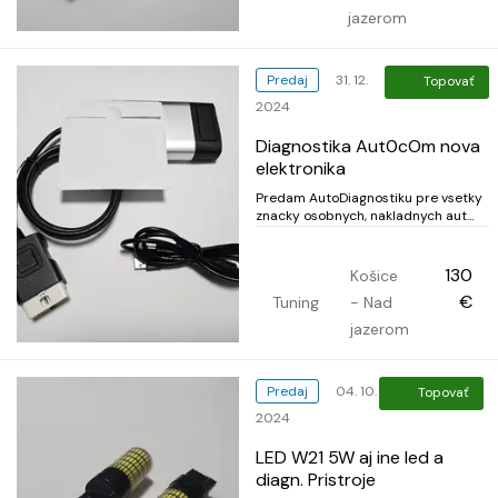
Meno. Voci osram, philip...
jazerom
Predaj
31. 12.
Topovať
2024
Diagnostika Aut0cOm nova
elektronika
Predam AutoDiagnostiku pre vsetky
znacky osobnych, nakladnych aut
CD+USB 64GB. Najnovsi model
elektroniky verzie EPxxx aka je na
trhu, pozri fotky. Mam aj Diagn.
130
Košice
STM32F429 ARM pre Nemecke auta
€
Tuning
- Nad
s najnovsim chipom kabla V2,
programu a neobmedz. aktualizacia...
jazerom
Predaj
04. 10.
Topovať
2024
LED W21 5W aj ine led a
diagn. Pristroje