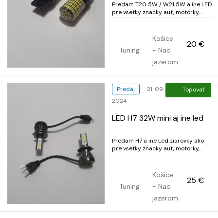
Predam T20 5W / W21 5W a ine LED
pre vsetky znacky aut, motorky,
stvorkolky a ine. Dovoz DE/SUI. Mam
komplet osvetlenie, adaptery h7.
Autodiagnostiky. Pre ponuku pozri
Košice
20 €
vsetky inzeraty. Voci osram, philips
Tuning
- Nad
za lepsiu cenu, vyssi vykon a
nepreplacate. Cert...
jazerom
Predaj
21. 09.
Topovať
2024
LED H7 32W mini aj ine led
Predam H7 a ine Led ziarovky ako
pre vsetky znacky aut, motorky,
stvorkolky a ine. Dovoz DE/SUI. Mam
komplet osvetlenie, adaptery h7,
autodiagnostiky. Pre ponuku pozri
Košice
25 €
vsetky inzeraty. Klikni meno) Voci
Tuning
- Nad
osram, philips v lepsiej cene, vyssi
vykon a neprep...
jazerom