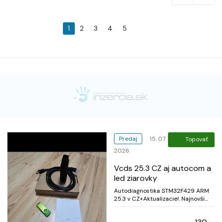
1
2
3
4
5
Predaj
15. 07.
Topovať
2026
Vcds 25.3 CZ aj autocom a
led ziarovky
Autodiagnostika STM32F429 ARM
25.3 v CZ+Aktualizacie!. Najnovši
kabel V2 vylucne pre nemecke
auta. CD+USB 16GB. Aj instalacia