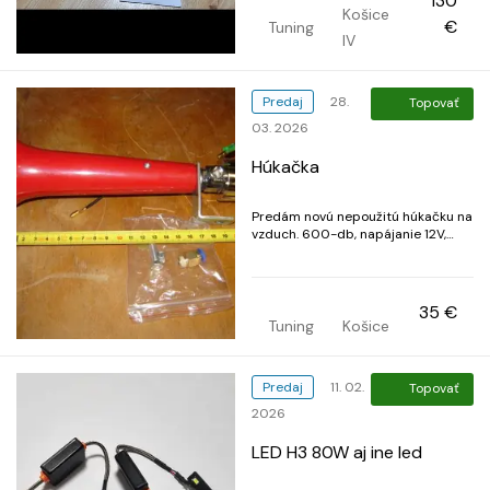
130
+30€. Edicia s moznostou
Košice
aktualizacie(na rozdiel od inich
€
Tuning
rovnako vyzerajucich krytom,
IV
oznacenim bez aktualizaci a so
starsou ele...
Predaj
28.
Topovať
03. 2026
Húkačka
Predám novú nepoužitú húkačku na
vzduch. 600-db, napájanie 12V,
ovládanie elektro ventilom. Pozri
moje ďalšie inzeráty.
35 €
Tuning
Košice
Predaj
11. 02.
Topovať
2026
LED H3 80W aj ine led