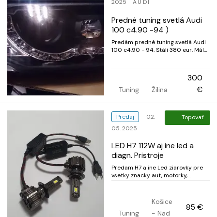
2025
AUDI
Predné tuning svetlá Audi
100 c4.90 -94 )
Predám predné tuning svetlá Audi
100 c4.90 - 94. Stáli 380 eur. Málo
používané. Tel. 0940 111906
300
€
Tuning
Žilina
Predaj
02.
Topovať
05. 2025
LED H7 112W aj ine led a
diagn. Pristroje
Predam H7 a ine Led ziarovky pre
vsetky znacky aut, motorky,
stvorkolky a ine. Dovoz De/Sui. Mam
komplet osvetlenie, adaptery h7,
autodiagnostiky(Nove Modely-info
Košice
85 €
volat)pre notebook, mobil!Pre
Tuning
- Nad
ponuku pozri vsetky inzeraty(Klikni