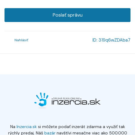
Poslať správu
ID:
319q6wZDAba7
Nahlásiť
Na
Inzercia.sk
si môžete podať inzerát zdarma a využiť tak
rýchly predaj. Náš
bazár
navštívi mesačne viac ako 500.000