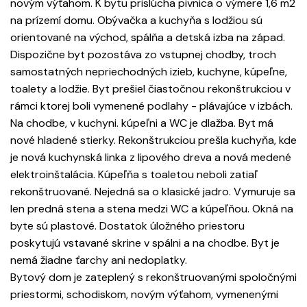
novým výťahom. K bytu prislúcha pivnica o výmere 1,6 m2
na prízemí domu. Obývačka a kuchyňa s lodžiou sú
orientované na východ, spálňa a detská izba na západ.
Dispozične byt pozostáva zo vstupnej chodby, troch
samostatných nepriechodných izieb, kuchyne, kúpeľne,
toalety a lodžie. Byt prešiel čiastočnou rekonštrukciou v
rámci ktorej boli vymenené podlahy - plávajúce v izbách.
Na chodbe, v kuchyni. kúpeľni a WC je dlažba. Byt má
nové hladené stierky. Rekonštrukciou prešla kuchyňa, kde
je nová kuchynská linka z lipového dreva a nová medené
elektroinštalácia. Kúpeľňa s toaletou neboli zatiaľ
rekonštruované. Nejedná sa o klasické jadro. Vymuruje sa
len predná stena a stena medzi WC a kúpeľňou. Okná na
byte sú plastové. Dostatok úložného priestoru
poskytujú vstavané skrine v spálni a na chodbe. Byt je
nemá žiadne ťarchy ani nedoplatky.
Bytový dom je zateplený s rekonštruovanými spoločnými
priestormi, schodiskom, novým výťahom, vymenenými