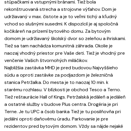
stúpačkami a vstupnými bránami. Tiež bola
rekonštruovaná strecha a strojovne výťahov. Dom je
udržiavaný v max. čistote a je to veľmi tichý a kľudný
vchod so slušnými susedmi. K dispozícií je aj spoločná
kočikáreň na prízemí bytového domu. Za bytovým
domom je udržiavaný školský dvor so zeleňou a ihriskami.
Tiež sa tam nachádza komunitná záhrada. Okolie je
naozaj vhodný priestor pre Vaše deti. Tiež je vhodný pre
venčenie Vašich štvornohých miláčikov.
Najbližšia zastávka MHD je pred budovou Najvyššieho
súdu a oproti zastávke za podjazdom je železničná
stanica Petržalka. Do mesta je to naozaj 10 min. k
starému rozhlasu. V blízkosti je obchod Tesco a Terno.
Tiež reštaurácie Hall of Kings. Petržalská jedáleň a jedáleň
a ostatné služby v budove Plus centra. Drogéria je pri
Terne. Je tu UPC a čsob banka Tiež je tu posilňovňa pri
jedálni oproti daňovému úradu. Parkovanie je pre
rezidentov pred bytovým domom. Vždy sa nájde nejaké