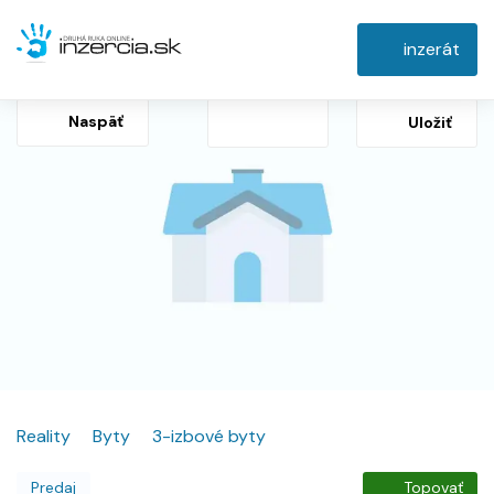
inzerát
Naspäť
Uložiť
Reality
Byty
3-izbové byty
Predaj
Topovať