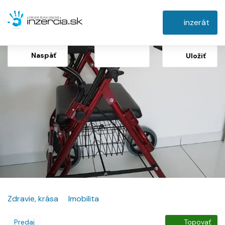
inzerát
Naspäť
Uložiť
Zdravie, krása
Imobilita
Predaj
Topovať