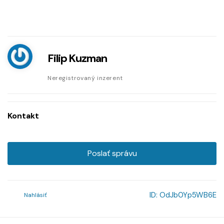
Filip Kuzman
Neregistrovaný inzerent
Kontakt
Poslať správu
ID:
OdJb0Yp5WB6E
Nahlásiť