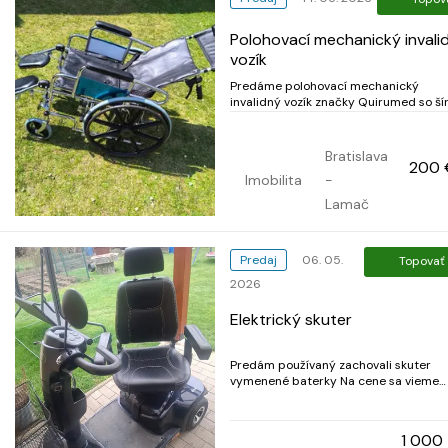
Polohovací mechanický invali
vozík
Predáme polohovací mechanický
invalidný vozík značky Quirumed so ší
sedu 46 cm, nosnosť 110 kg. Vozík sme
kupovali, nie je na poukaz z poisťovne.
Využívali sme ho na pobyt vonku a na
Bratislava
200 
návštevu lekárov, kde sme museli čakať.
Imobilita
-
vozík je možné napolohov...
Lamač
Predaj
06. 05.
Topovať
2026
Elektrický skuter
Predám používaný zachovali skuter
vymenené baterky Na cene sa vieme
dohodnut
1 000