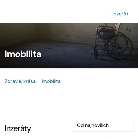
inzerát
Imobilita
Zdravie, krása
Imobilita
Od najnovších
Inzeráty