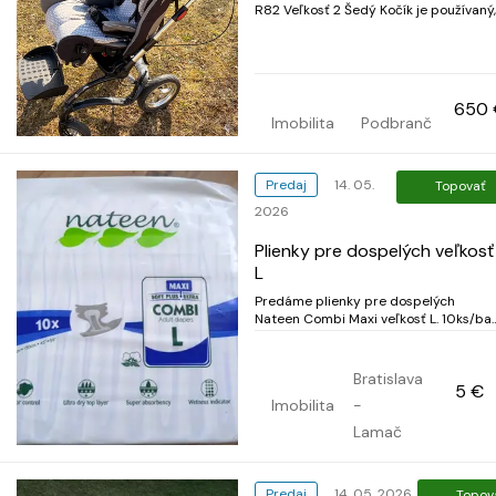
R82 Veľkosť 2 Šedý Kočík je používaný,
plne funkčný, celú dobu bol používaný
ochranným polstrovaním takže pôvod
polstrovanie je ako nové. Obsahuje:
Podvozok Stingray s funkciou otáčania
180° 1 ks Stingray...
650 
Imobilita
Podbranč
Predaj
14. 05.
Topovať
2026
Plienky pre dospelých veľkosť
L
Predáme plienky pre dospelých
Nateen Combi Maxi veľkosť L. 10ks/bal,
kúpené v lekárni, už nevyužijeme. Sú to
plienky na lepáky určené pri ťažkej
inkontinencii. Inzerát platný do
Bratislava
5 €
zmazania. Cena 5 eur/bal. Pri odbere
Imobilita
-
viacerých balení dohoda na cene
možn...
Lamač
Predaj
14. 05. 2026
Topov