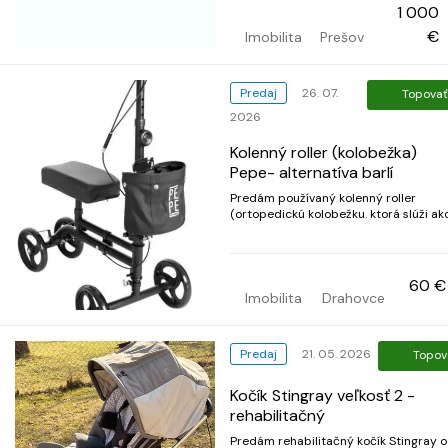
posteli sa dajú pozrieť na tomto linku.
1 000
https://www. tualmed. sk/elektricke-
polohovacie-postele/elektricka-reha...
€
Imobilita
Prešov
Predaj
26. 07.
Topovať
2026
Kolenný roller (kolobežka)
Pepe- alternatíva barlí
Predám používaný kolenný roller
(ortopedickú kolobežku. ktorá slúži ak
pohodlná alternatíva ku klas. barlám 
úraze alebo operácii členka, chodidla, 
achilovky. Umožňuje plnú mobilitu bez
zaťažovania chorej nohy. Opierka na
60 €
koleno je vo výbornom stave...
Imobilita
Drahovce
Predaj
21. 05. 2026
Topov
Kočík Stingray veľkosť 2 -
rehabilitačný
Predám rehabilitačný kočík Stingray 