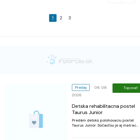
1
2
3
Predaj
06. 08.
Topovať
2026
Detska rehabilitacna postel
Taurus Junior
Predám detskú polohovaciu postel
Taurus Junior. Súčasťou je aj matrac
vyrobený na mieru, je antidekubitny a
vodeodolny. Bližšie podrobnosti o