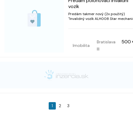
Predám polohovací invalidní
vozík
Predám takmer nový (2x použitý)
"Invalidný vozík ALH008 Star mechani
polohovateľný čiastočne". K vozíku ju
odnímateľný pracovný stolík, taška na
invalidný vozík Apino city Bag, fusak k i
vozíku Rolko. Celková výška vozíka (bez op
500 
Bratislava
hlavy /s opierko...
Imobilita
III
1
2
3