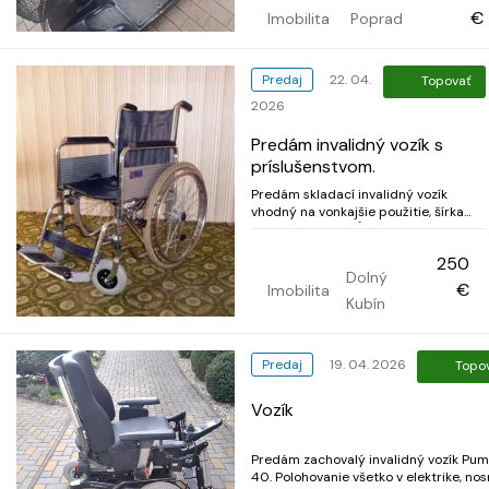
€
Imobilita
Poprad
Predaj
22. 04.
Topovať
2026
Predám invalidný vozík s
príslušenstvom.
Predám skladací invalidný vozík
vhodný na vonkajšie použitie, šírka
sedadla 45 cm, hĺbka sedadla 40 cm.
Na rúčkach má reflexné odrazky ako
250
upozornenie pre vodičov za zníženej
Dolný
viditeľnosti. Veľké kolesá majú plné
€
Imobilita
gumy. K vozíku ponúkam bohatú
Kubín
nepoužívanú d...
Predaj
19. 04. 2026
Topo
Vozík
Predám zachovalý invalidný vozík Pu
40. Polohovanie všetko v elektrike, no