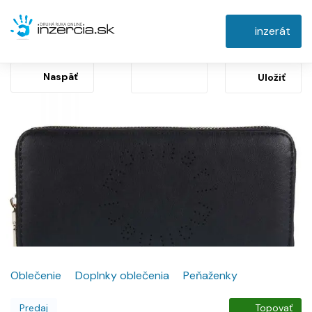
inzerát
Naspäť
Uložiť
Oblečenie
Doplnky oblečenia
Peňaženky
Predaj
Topovať