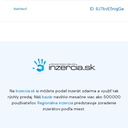
ID:
6J7bvE5nqjGa
Nahlásiť
Na
Inzercia.sk
si môžete podať inzerát zdarma a využiť tak
rýchly predaj. Náš
bazár
navštívi mesačne viac ako 500.000
používateľov.
Regionálna inzercia
predstavuje zoradenie
inzerátov podľa miest.