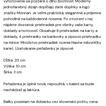
vyhotovenie sa postará o dlhú životnosť. Moderný
jednofarebný dizajn dopĺňajú zlaté doplnky a logo
značky Monnari. Je veľmi praktická, elegantná a príjemne
pohodlná na každodenné nosenie. Po otvorení v nej
nájdete dostatok priehradiek pre všetky vaše karty,
doklady a hotovosť. Obsahuje 8 priehradiek na karty a
doklady, 4 priehradky na bankovky a zipsovú priehradku
na mince. Množstvo priehradiek ocenia hlavne milovníčky
kariet. Uzatváranie peňaženky je zipsové.
Dĺžka: 20 cm
Výška: 10 cm
Šírka: 3 cm
Peňaženka je úplné nová, nepoužitá, v balení sa bude
nachádzať aj faktúra.
Balíky posielam na dobierku cez slovenskú poštu, cena