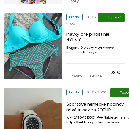
šaty
Predaj
18. 07.
Topovať
2026
Plavky pre plnoštíhle
4XL/48
Elegantné plavky v tyrkysovo
hnedej farbe s vystuženou
podprsenkou a nastaviteľnými
ramienkami. Podprsenka je na
sponu. Nohavičky vyššieho strihu na
bokoch so šnúrkami s ktorými sa dá
28 €
výška bokov upraviť. 4XL/48 95/C-
Plavky
Levice
D zn. Fuba
Predaj
16. 07. 2026
Topo
Športové nemecké hodinky
novéunisex za 20EUR
📞+421904613301. ☘️❤️Najdete ma aj t
https://linktr. ee/jankamrazikova ----
---------------------- Osobny odber