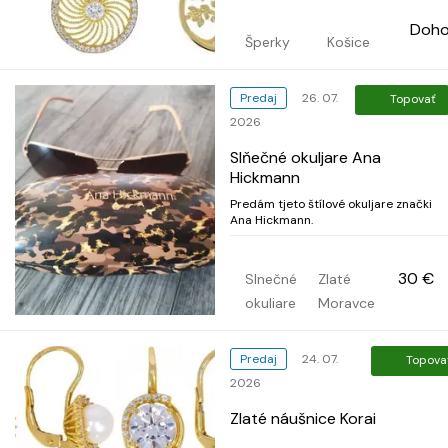
hladké, zdobené zirkónmi, alebo aj
obľúbené vypuklé srd...
Doh
Šperky
Košice
Predaj
26. 07.
Topovať
2026
Slňečné okuljare Ana
Hickmann
Predám tjeto štílové okuljare znački
Ana Hickmann.
30 €
Slnečné
Zlaté
okuliare
Moravce
Predaj
24. 07.
Topova
2026
Zlaté náušnice Korai