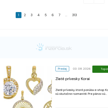
1
2
3
4
5
6
7
...
313
Predaj
03. 08. 2026
Topo
Zlaté prívesky Korai
Zlaté prívesky, ktoré ponúka e-shop Ko
sú skutočne rozmanité. Pre pánov sú
vhodné prívesky ako napríklad zlatá
platnička alebo zlatý krížik. Dámy zar
poteší krásne zlaté srdce, ktoré môže