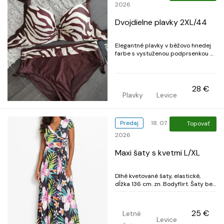
2026
Dvojdielne plavky 2XL/44
Elegantné plavky v béžovo hnedej
farbe s vystuženou podprsenkou a
nastaviteľnými ramienkami.
Podprsenka je na sponu. Nohavičky
vyššieho strihu na bokoch so
šnúrkami.
28 €
Plavky
Levice
Predaj
18. 07.
Topovať
2026
Maxi šaty s kvetmi L/XL
Dlhé kvetované šaty, elastické,
dĺžka 136 cm. zn. Bodyflirt. Šaty bez
poškodení ako nové.
25 €
Letné
Levice