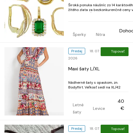
Široká ponuka náušníc zo 14 karátové
žltého zlata za bezkonkurenčné ceny v
shope Korai. Či už uprednostňujete
jednoduché menšie, bezkameňové
náušnice, alebo výrazné visiace, či
náušnice kruhy, zlaté náušnice zdobe
Doho
zirkónmi rôznych tvarov a vzorov, z...
Šperky
Nitra
Predaj
18. 07.
Topovať
2026
Maxi šaty L/XL
Nádherné šaty s opaskom, zn.
Bodyflirt. Veľkosť sedí na XL/42
40
Letné
€
Levice
šaty
Predaj
18. 07.
Topovať