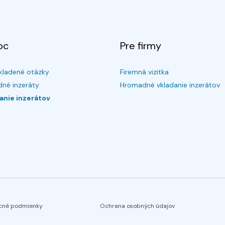
oc
Pre firmy
kladené otázky
Firemná vizitka
né inzeráty
Hromadné vkladanie inzerátov
anie inzerátov
cné podmienky
Ochrana osobných údajov