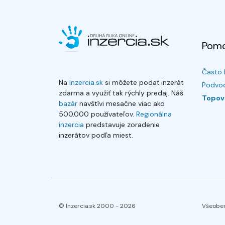
Pom
Často 
Na
Inzercia.sk
si môžete podať inzerát
Podvod
zdarma a využiť tak rýchly predaj. Náš
Topov
bazár
navštívi mesačne viac ako
500.000 používateľov.
Regionálna
inzercia
predstavuje zoradenie
inzerátov podľa miest.
© Inzercia.sk 2000 -
2026
Všeobe