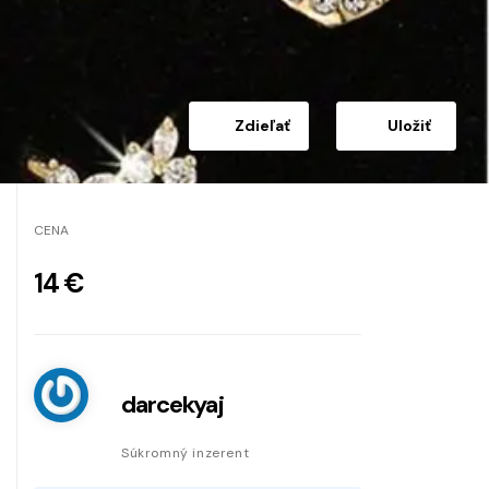
Zdieľať
Uložiť
CENA
14 €
darcekyaj
Súkromný inzerent