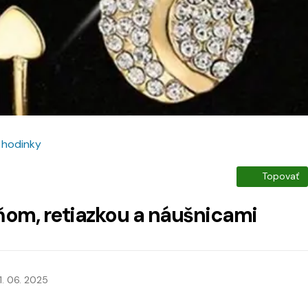
 hodinky
Topovať
om, retiazkou a náušnicami
1. 06. 2025