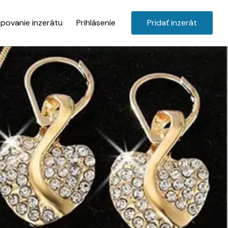
povanie inzerátu
Prihlásenie
Pridať inzerát