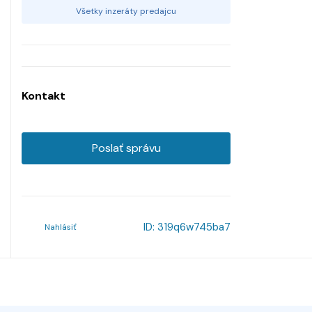
Všetky inzeráty predajcu
Kontakt
Poslať správu
ID:
319q6w745ba7
Nahlásiť