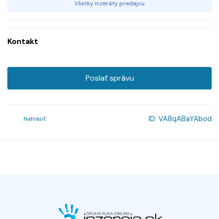
Všetky inzeráty predajcu
Kontakt
Poslať správu
ID:
VA8qABaYAbod
Nahlásiť