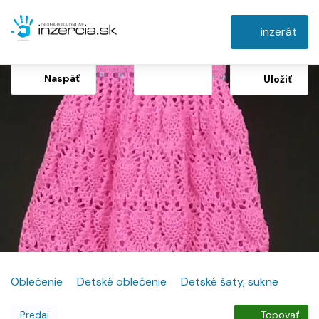
inzerát
Naspäť
Uložiť
Oblečenie
Detské oblečenie
Detské šaty, sukne
Predaj
Topovať