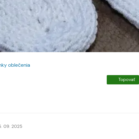
nky oblečenia
Topovať
5. 09. 2025