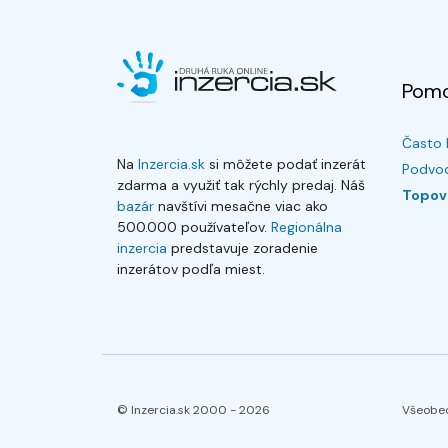
Pom
Často 
Na
Inzercia.sk
si môžete podať inzerát
Podvod
zdarma a využiť tak rýchly predaj. Náš
Topov
bazár
navštívi mesačne viac ako
500.000 používateľov.
Regionálna
inzercia
predstavuje zoradenie
inzerátov podľa miest.
© Inzercia.sk 2000 -
2026
Všeobe