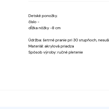
Detské ponožky.
číslo -
dĺžka nôžky -8 cm
Údržba: šetrné pranie pri 30 stupňoch, nesušiť
Materiál: akrylová priadza
Spôsob výroby: ručné pletenie