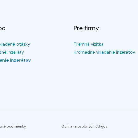
oc
Pre firmy
kladené otázky
Firemná vizitka
né inzeráty
Hromadné vkladanie inzerátov
anie inzerátov
cné podmienky
Ochrana osobných údajov