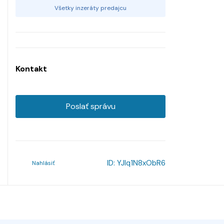
Všetky inzeráty predajcu
Kontakt
Poslať správu
ID:
YJlq1N8xObR6
Nahlásiť