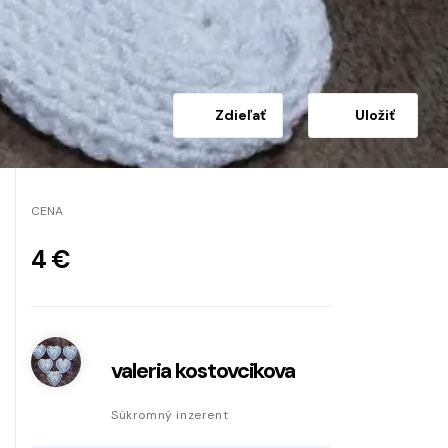
Zdieľať
Uložiť
CENA
4 €
valeria kostovcikova
Súkromný inzerent