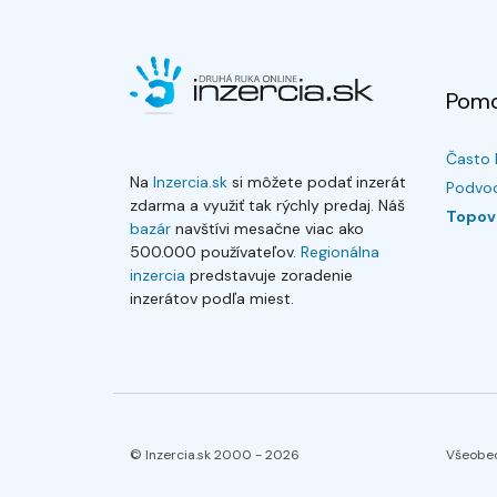
Pom
Často 
Na
Inzercia.sk
si môžete podať inzerát
Podvod
zdarma a využiť tak rýchly predaj. Náš
Topov
bazár
navštívi mesačne viac ako
500.000 používateľov.
Regionálna
inzercia
predstavuje zoradenie
inzerátov podľa miest.
© Inzercia.sk 2000 -
2026
Všeobe