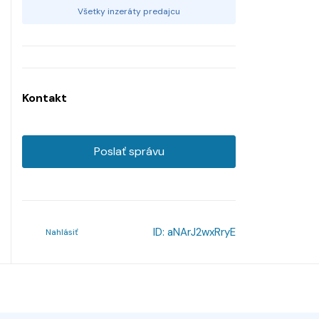
Všetky inzeráty predajcu
Kontakt
Poslať správu
ID:
aNArJ2wxRryE
Nahlásiť