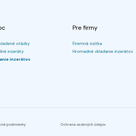
oc
Pre firmy
kladené otázky
Firemná vizitka
né inzeráty
Hromadné vkladanie inzerátov
anie inzerátov
cné podmienky
Ochrana osobných údajov