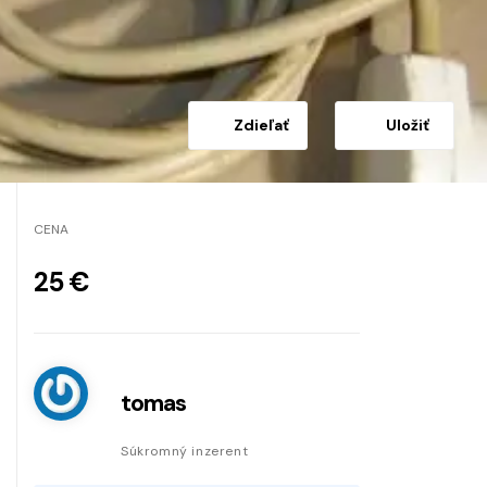
Zdieľať
Uložiť
CENA
25 €
tomas
Súkromný inzerent