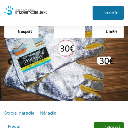
inzerát
Naspäť
Uložiť
Stroje, náradie
Náradie
Predaj
Topovať