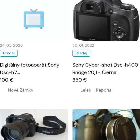
24. 05. 2026
30. 01. 2022
Predaj
Predaj
Digitálny fotoaparát Sony
Sony Cyber-shot Dsc-h400
Dsc-h7
…
Bridge 20,1 - Čierna
…
100 €
350 €
Nové Zámky
Leles - Kapoňa