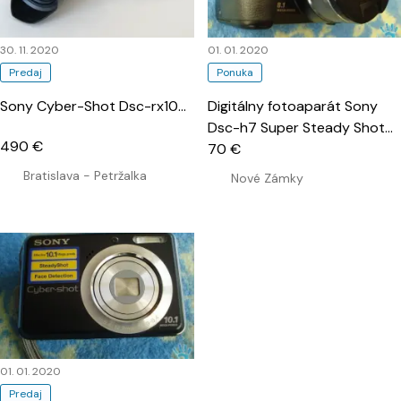
30. 11. 2020
01. 01. 2020
Predaj
Ponuka
Sony Cyber-Shot Dsc-rx10
…
Digitálny fotoaparát Sony
Dsc-h7 Super Steady Shot
…
490 €
70 €
Bratislava - Petržalka
Nové Zámky
01. 01. 2020
Predaj