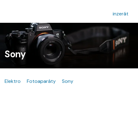
inzerát
Sony
Elektro
Fotoaparáty
Sony