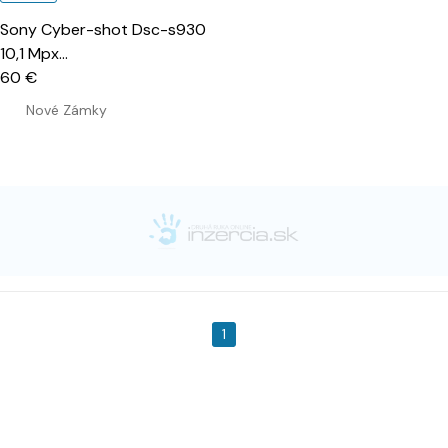
Sony Cyber-shot Dsc-s930
10,1 Mpx
…
60 €
Nové Zámky
1