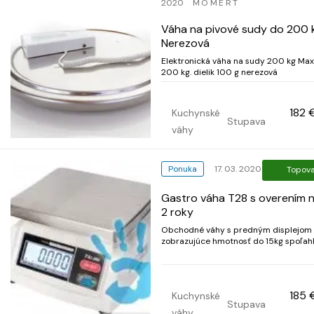
2020
MOMERT
Váha na pivové sudy do 200 
Nerezová
Elektronická váha na sudy 200 kg Max
200 kg. dielik 100 g nerezová
182 
Kuchynské
Stupava
váhy
Ponuka
17. 03. 2020
Topov
Gastro váha T28 s overením 
2 roky
Obchodné váhy s predným displejom
zobrazujúce hmotnosť do 15kg spoľahl
váhy s prevádzkou na sieť aj batérie.
Používajú sa v oblasti ako napr. gastro
prevádzky na váženie porcií. váženie
surovín vo výrobách a vývarovniach, m
185 
Kuchynské
bufety, predajne pre kont...
Stupava
váhy