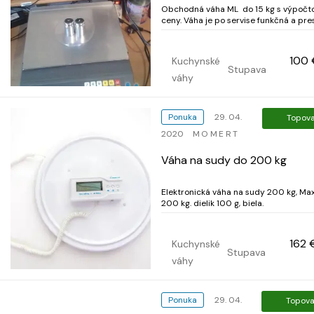
Obchodná váha ML do 15 kg s výpoč
ceny. Váha je po servise funkčná a presná,
nastavená podľa etalónov. Váhu je nutné
úradne overiť. možnosť dohody.
100 
Kuchynské
Stupava
váhy
Ponuka
29. 04.
Topov
2020
MOMERT
Váha na sudy do 200 kg
Elektronická váha na sudy 200 kg, Max
200 kg. dielik 100 g, biela.
162 
Kuchynské
Stupava
váhy
Ponuka
29. 04.
Topova