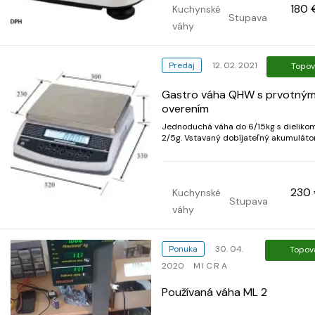
180 
Kuchynské
do 6 kg – 2 g, od...
Stupava
váhy
Predaj
12. 02. 2021
Topov
Gastro váha QHW s prvotný
overením
Jednoduchá váha do 6/15kg s dieliko
2/5g. Vstavaný dobíjateľný akumuláto
adaptér súčasťou.
230
Kuchynské
Stupava
váhy
Ponuka
30. 04.
Topov
2020
MICRA
Používaná váha ML 2