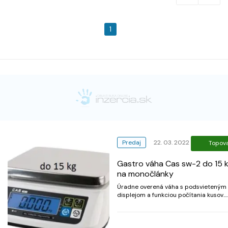
1
Predaj
22. 03. 2022
Topov
Gastro váha Cas sw-2 do 15 
na monočlánky
Úradne overená váha s podsvieteným
displejom a funkciou počítania kusov.
Váha sa ideálne hodí na váženie surov
do gastro prevádzok, ale aj iných oblas
priemyslu. maximálna váživosť do 15 
maximálna váživosť do 15 kg dielik. od