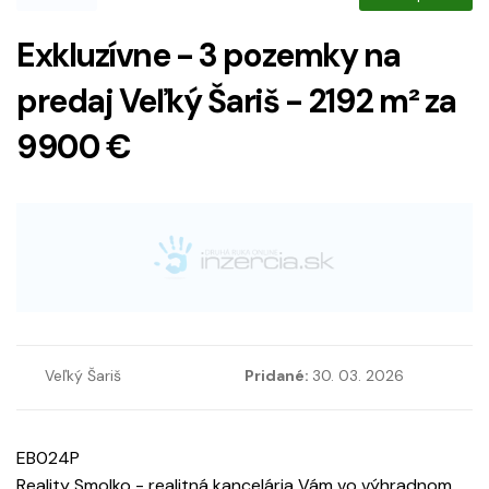
Exkluzívne - 3 pozemky na
predaj Veľký Šariš - 2192 m² za
9900 €
Veľký Šariš
Pridané:
30. 03. 2026
EB024P
Reality Smolko - realitná kancelária Vám vo výhradnom