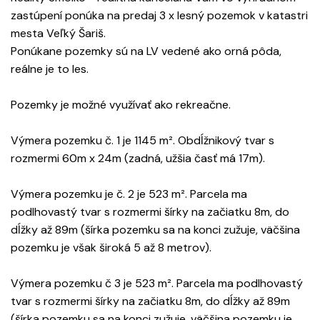
zastúpení ponúka na predaj 3 x lesný pozemok v katastri
mesta Veľký Šariš.
Ponúkane pozemky sú na LV vedené ako orná pôda,
reálne je to les.
Pozemky je možné využívať ako rekreačne.
Výmera pozemku č. 1 je 1145 m². Obdĺžnikový tvar s
rozmermi 60m x 24m (zadná, užšia časť má 17m).
Výmera pozemku je č. 2 je 523 m². Parcela ma
podlhovastý tvar s rozmermi šírky na začiatku 8m, do
dĺžky až 89m (šírka pozemku sa na konci zužuje, väčšina
pozemku je však široká 5 až 8 metrov).
Výmera pozemku č 3 je 523 m². Parcela ma podlhovastý
tvar s rozmermi šírky na začiatku 8m, do dĺžky až 89m
(šírka pozemku sa na konci zužuje, väčšina pozemku je