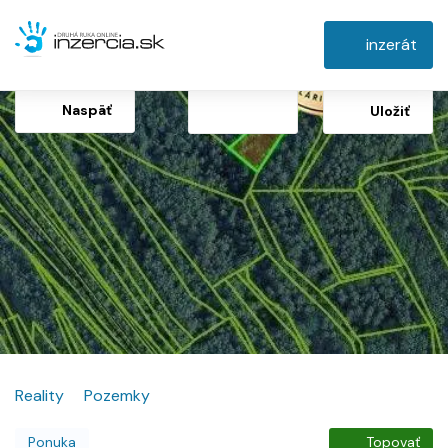
inzerát
Naspäť
Uložiť
Reality
Pozemky
Ponuka
Topovať