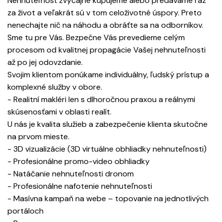
Nehnuteľnosť zvyčajne kupujeme alebo predávame raz
za život a veľakrát sú v tom celoživotné úspory. Preto
nenechajte nič na náhodu a obráťte sa na odborníkov.
Sme tu pre Vás. Bezpečne Vás prevedieme celým
procesom od kvalitnej propagácie Vašej nehnuteľnosti
až po jej odovzdanie.
Svojim klientom ponúkame individuálny, ľudský prístup a
komplexné služby v obore.
- Realitní makléri len s dlhoročnou praxou a reálnymi
skúsenosťami v oblasti realít.
U nás je kvalita služieb a zabezpečenie klienta skutočne
na prvom mieste.
- 3D vizualizácie (3D virtuálne obhliadky nehnuteľnosti)
- Profesionálne promo-video obhliadky
- Natáčanie nehnuteľnosti dronom
- Profesionálne nafotenie nehnuteľnosti
- Masívna kampaň na webe – topovanie na jednotlivých
portáloch