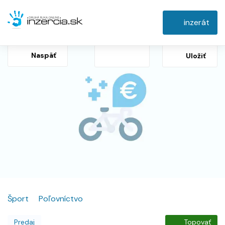
inzerát
Naspäť
Uložiť
Šport
Poľovníctvo
Predaj
Topovať