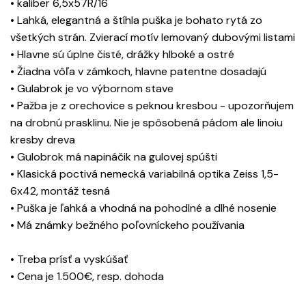
• kaliber 6,5x57R/16
• Lahká, elegantná a štíhla puška je bohato rytá zo
všetkých strán. Zvierací motív lemovaný dubovými listami
• Hlavne sú úplne čisté, drážky hlboké a ostré
• Žiadna vôľa v zámkoch, hlavne patentne dosadajú
• Gulabrok je vo výbornom stave
• Pažba je z orechovice s peknou kresbou - upozorňujem
na drobnú prasklinu. Nie je spôsobená pádom ale linoiu
kresby dreva
• Gulobrok má napináčik na gulovej spúšti
• Klasická poctivá nemecká variabilná optika Zeiss 1,5-
6x42, montáž tesná
• Puška je ľahká a vhodná na pohodlné a dlhé nosenie
• Má známky bežného poľovníckeho používania
• Treba prísť a vyskúšať
• Cena je 1.500€, resp. dohoda