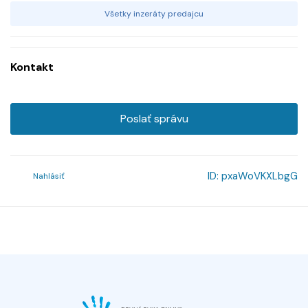
Všetky inzeráty predajcu
Kontakt
Poslať správu
ID:
pxaWoVKXLbgG
Nahlásiť