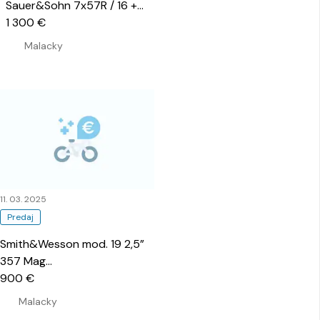
Sauer&Sohn 7x57R / 16 +
Docter 8x56 s osvetleným
1 300 €
bodom
…
Malacky
11. 03. 2025
Predaj
Smith&Wesson mod. 19 2,5”
357 Mag
…
900 €
Malacky