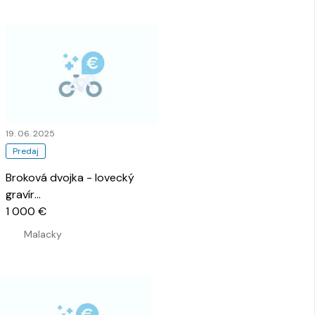
19. 06. 2025
Predaj
Broková dvojka - lovecký
gravír
…
1 000 €
Malacky