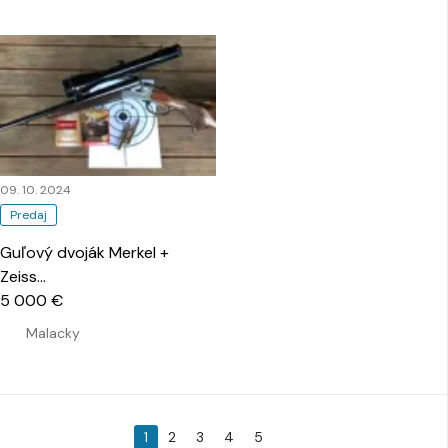
09. 10. 2024
Predaj
Guľový dvoják Merkel +
Zeiss
…
5 000 €
Malacky
1
2
3
4
5