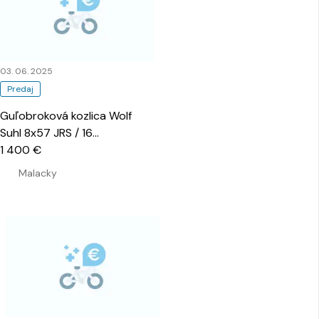
03. 06. 2025
Predaj
Guľobroková kozlica Wolf
Suhl 8x57 JRS / 16
…
1 400 €
Malacky