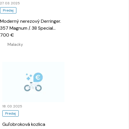
27. 03. 2025
Predaj
Moderný nerezový Derringer.
357 Magnum /. 38 Special
…
700 €
Malacky
18. 03. 2025
Predaj
Guľobroková kozlica