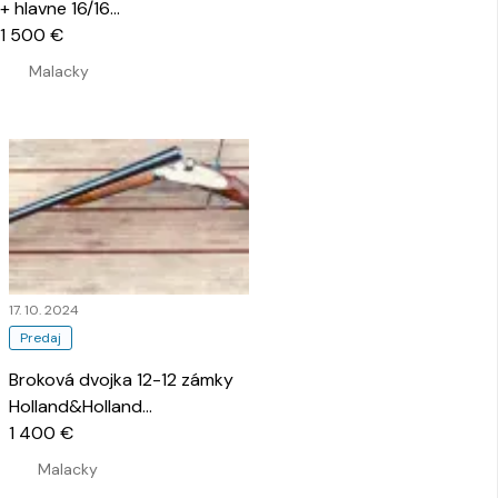
+ hlavne 16/16
…
1 500 €
Malacky
17. 10. 2024
Predaj
Broková dvojka 12-12 zámky
Holland&Holland
…
1 400 €
Malacky