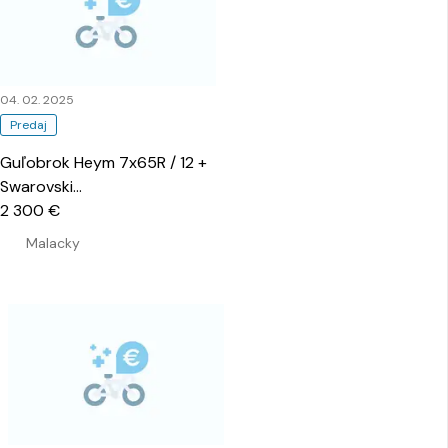
04. 02. 2025
Predaj
Guľobrok Heym 7x65R / 12 +
Swarovski
…
2 300 €
Malacky