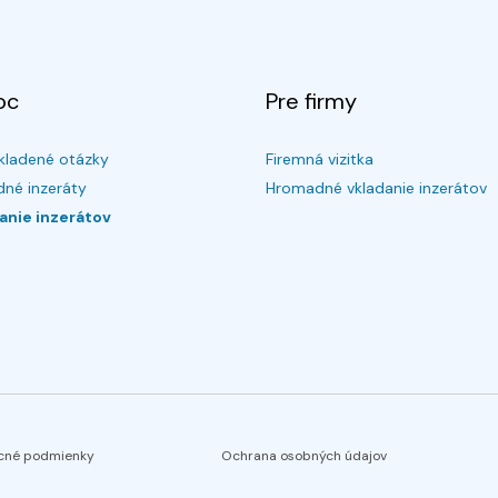
oc
Pre firmy
kladené otázky
Firemná vizitka
né inzeráty
Hromadné vkladanie inzerátov
anie inzerátov
cné podmienky
Ochrana osobných údajov