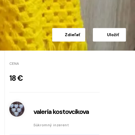
Zdieľať
Uložiť
CENA
18 €
valeria kostovcikova
Súkromný inzerent