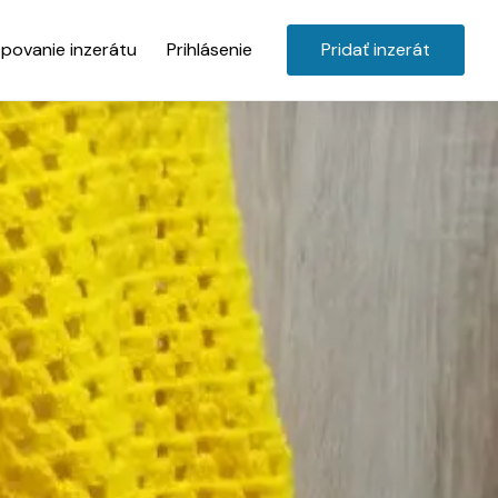
povanie inzerátu
Prihlásenie
Pridať inzerát