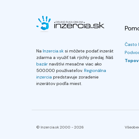
Pom
Často 
Na
Inzercia.sk
si môžete podať inzerát
Podvod
zdarma a využiť tak rýchly predaj. Náš
Topov
bazár
navštívi mesačne viac ako
500.000 používateľov.
Regionálna
inzercia
predstavuje zoradenie
inzerátov podľa miest.
© Inzercia.sk 2000 -
2026
Všeobe