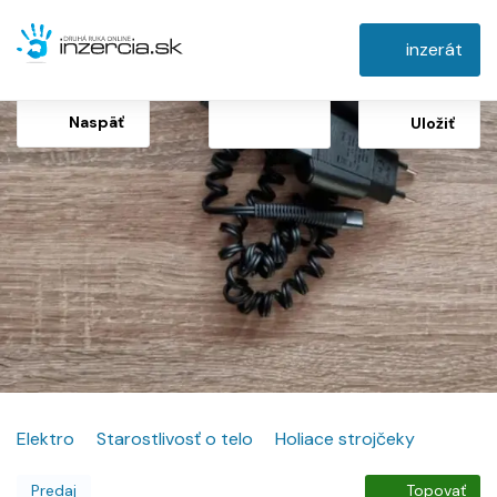
inzerát
Naspäť
Uložiť
Elektro
Starostlivosť o telo
Holiace strojčeky
Predaj
Topovať