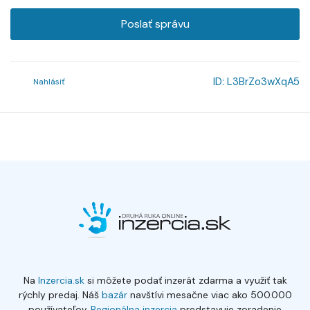
Poslať správu
ID:
L3BrZo3wXqA5
Nahlásiť
Na
Inzercia.sk
si môžete podať inzerát zdarma a využiť tak
rýchly predaj. Náš
bazár
navštívi mesačne viac ako 500.000
používateľov.
Regionálna inzercia
predstavuje zoradenie