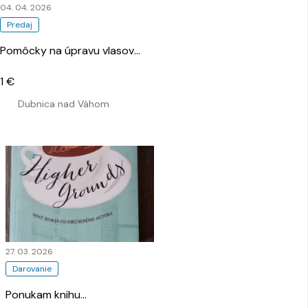
04. 04. 2026
Predaj
Pomôcky na úpravu vlasov
…
1 €
Dubnica nad Váhom
27. 03. 2026
Darovanie
Ponukam knihu
…