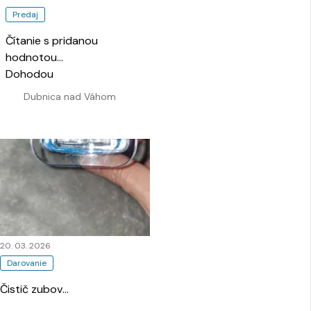
Predaj
Čítanie s pridanou
hodnotou
…
Dohodou
Dubnica nad Váhom
20. 03. 2026
Darovanie
Čistič zubov
…