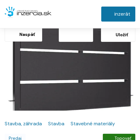
inzerát
Naspäť
Uložiť
Stavba, záhrada
Stavba
Stavebné materiály
Predaj
Topovať