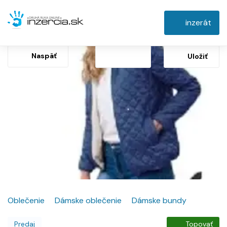
inzerát
Naspäť
Uložiť
Oblečenie
Dámske oblečenie
Dámske bundy
Predaj
Topovať