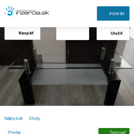
inzerát
Naspäť
Uložiť
Nábytok
Stoly
Predaj
Topovať