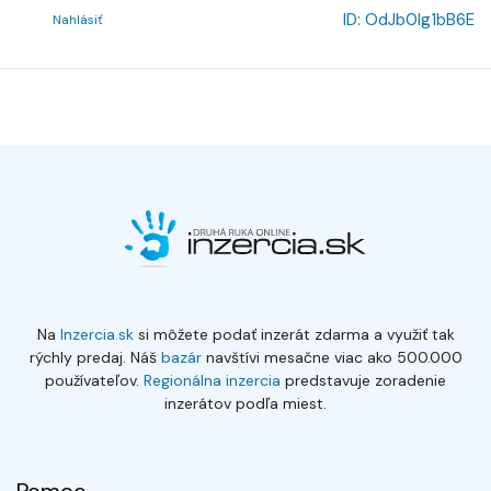
ID:
OdJb0lg1bB6E
Nahlásiť
Na
Inzercia.sk
si môžete podať inzerát zdarma a využiť tak
rýchly predaj. Náš
bazár
navštívi mesačne viac ako 500.000
používateľov.
Regionálna inzercia
predstavuje zoradenie
inzerátov podľa miest.