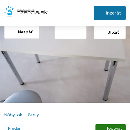
inzerát
Naspäť
Uložiť
Nábytok
Stoly
Predaj
Topovať