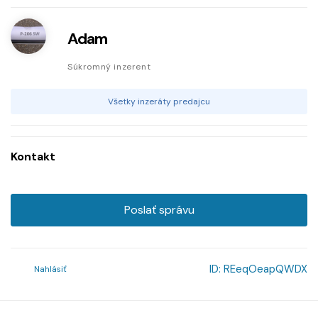
Adam
Súkromný inzerent
Všetky inzeráty predajcu
Kontakt
Poslať správu
ID:
REeqOeapQWDX
Nahlásiť