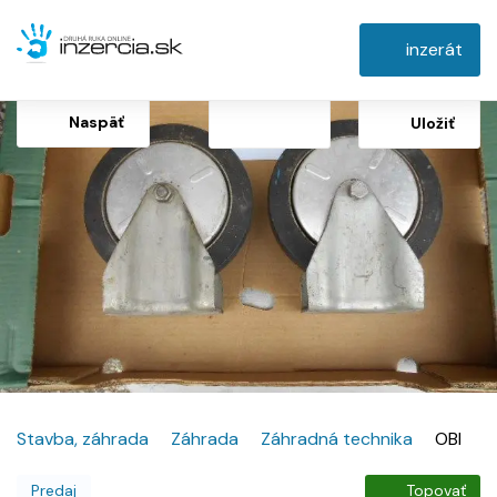
inzerát
Naspäť
Uložiť
Stavba, záhrada
Záhrada
Záhradná technika
OBI
Predaj
Topovať