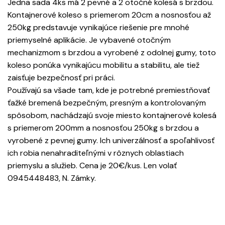
Jedna sada 4ks má 2 pevné a 2 otočné kolesá s brzdou.
Kontajnerové koleso s priemerom 20cm a nosnosťou až
250kg predstavuje vynikajúce riešenie pre mnohé
priemyselné aplikácie. Je vybavené otočným
mechanizmom s brzdou a vyrobené z odolnej gumy, toto
koleso ponúka vynikajúcu mobilitu a stabilitu, ale tiež
zaisťuje bezpečnosť pri práci.
Používajú sa všade tam, kde je potrebné premiestňovať
ťažké bremená bezpečným, presným a kontrolovaným
spôsobom, nachádzajú svoje miesto kontajnerové kolesá
s priemerom 200mm a nosnosťou 250kg s brzdou a
vyrobené z pevnej gumy. Ich univerzálnosť a spoľahlivosť
ich robia nenahraditeľnými v rôznych oblastiach
priemyslu a služieb. Cena je 20€/kus. Len volať
0945448483, N. Zámky.