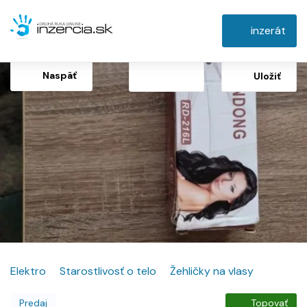
inzerát
Naspäť
Uložiť
Elektro
Starostlivosť o telo
Žehličky na vlasy
Predaj
Topovať