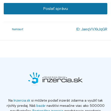
Poslať správu
ID:
JaeqVVXkJqGR
Nahlásiť
Na
Inzercia.sk
si môžete podať inzerát zdarma a využiť tak
rýchly predaj. Náš
bazár
navštívi mesačne viac ako 500.000
používateľov.
Regionálna inzercia
predstavuje zoradenie