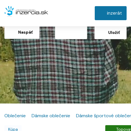
inzerát
Naspäť
Uložiť
Oblečenie
Dámske oblečenie
Dámske športové oblečen
Kúpa
Topova