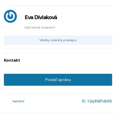
Eva Diviaková
Súkromný inzerent
Všetky inzeráty predajcu
Kontakt
Poslať správu
ID:
YJlq1N8PdbR6
Nahlásiť