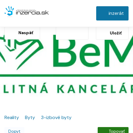
inzerát
Naspäť
Uložiť
Reality
Byty
3-izbové byty
Dopyt
Topovať