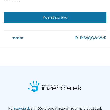
Poslať správu
ID:
1M6q8jQ3oWzR
Nahlásiť
Na
Inzercia.sk
si môžete podať inzerát zdarma a využiť tak