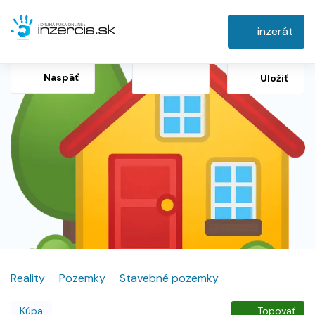
inzerát
Naspäť
Uložiť
Reality
Pozemky
Stavebné pozemky
Kúpa
Topovať