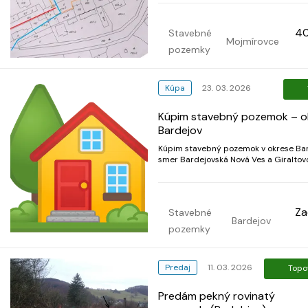
cesta označená modro, vedúca až k
prístupovej ceste cez uličku na hlavnú
cestu, širokú 3,5m. Obrázky sú v príloh
40
Stavebné
posledné sú na zváženie ra...
Mojmírovce
pozemky
Kúpa
23. 03. 2026
Kúpim stavebný pozemok – o
Bardejov
Kúpim stavebný pozemok v okrese Bar
smer Bardejovská Nová Ves a Giraltov
Preferované lokality: Kurima, Kučín, N
blízke okolie. Pozemok by mal mať minimálne
800 m², vhodný na výstavbu rodinnéh
Môže byť aj bez inžinierskych sietí....
Za
Stavebné
Bardejov
pozemky
Predaj
11. 03. 2026
Topo
Predám pekný rovinatý