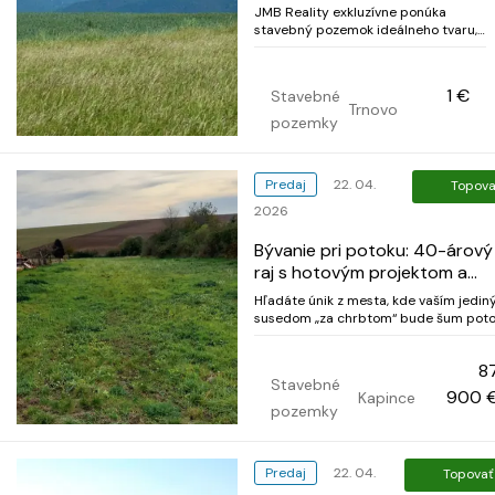
výstavbu
JMB Reality exkluzívne ponúka
stavebný pozemok ideálneho tvaru,
v plnej pripravenosti na výstavbu
rodinného domu v novej tichej
lokalite Medovárka. Takmer rovinatý
1 €
Stavebné
pozemok s vodomernou šachtou,
Trnovo
skrinkou na merač elektriny priamo
pozemky
na pozemku a spevnenou prí...
Predaj
22. 04.
Topova
2026
Bývanie pri potoku: 40-árový
raj s hotovým projektom a
nekonečným súkromím
Hľadáte únik z mesta, kde vaším jedi
susedom „za chrbtom“ bude šum pot
a spev vtákov? Ponúkam na predaj
výnimočný pozemok v srdci obce
8
Kapince (len 20 minút od Nitry. ktorý n
Stavebné
je len obyčajnou parcelou – je to brán
900 
Kapince
vášmu novému, slobodnému život...
pozemky
Predaj
22. 04.
Topovať