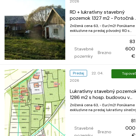
2026
RD + lukratívny stavebný
pozemok 1327 m2 - Potočná 
Brezne, Starý Mazorník
Znížená cena 63, - Eur/m2! Ponúkame
exkluzívne na predaj pôvodný RD s
lukratívnym slnečným stavebným
pozemkom s rozlohou 1327 m2,
83
obľúbená Potočná ulica v Brezne, časť
600
Stavebné
Starý Mazorník. Vedie k nemu mestská
Brezno
asfaltová cesta. Vedľa pozemku je el.
€
pozemky
stĺp a elekt...
Predaj
22. 04.
Topovať
2026
Lukratívny stavebný pozemo
1286 m2 s hosp. budovou v
Brezne, Starý Mazorník
Znížená cena 63, - Eur/m2! Ponúkame
exkluzívne na predaj lukratívny slnečn
pozemok s rozlohou 1286 m2 a
hospodársku budovu, obľúbená Potoč
81
ulica v Brezne, časť Starý Mazorník.
000
Stavebné
Vedie k nemu mestská asfaltová cesta
Brezno
Oproti pozemku je el. stĺp, na pozemku.
€
pozemky