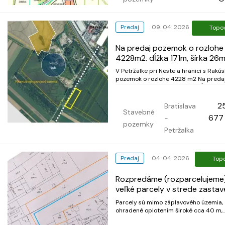
Predaj
09. 04. 2026
Topo
Na predaj pozemok o rozlohe
4228m2. dĺžka 171m, šírka 26
V Petržalke pri Neste a hranici s Rak
pozemok o rozlohe 4228 m2 Na predaj
pozemok o rozlohe 4228m2. dĺžka 171m
šírka 26m, Pozemok sa skladá z troch
parciel :3995m2, 115m2 a 118m2. V úze
2
Bratislava
prípustné umiestňovať v obmedzeno
Stavebné
677
-
rozsahu najmä. - bývan...
pozemky
Petržalka
Predaj
04. 04. 2026
Top
Rozpredáme (rozparcelujeme
veľké parcely v strede zastav
obce Mojmírovce s plnou
Parcely sú mimo záplavového územia,
vybavenosťou.
ohradené oplotením široké cca 40 m,
označené oranžovo. Stredom je navrh