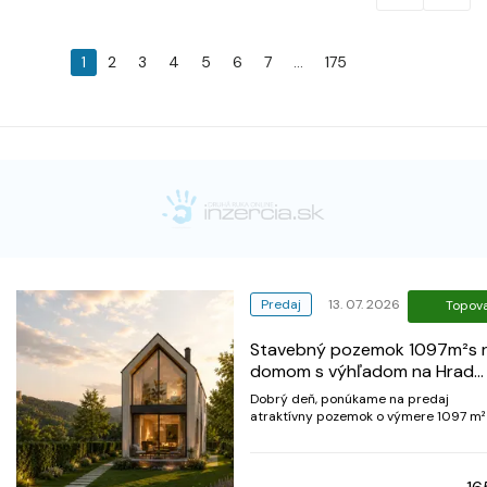
1
2
3
4
5
6
7
...
175
Predaj
13. 07. 2026
Topov
Stavebný pozemok 1097m²s r
domom s výhľadom na Hrad
Strečno
Dobrý deň, ponúkame na predaj
atraktívny pozemok o výmere 1097 m²
obci Strečno, nachádzajúci sa vo
výnimočnej lokalite s krásnym výhľad
na Hrad Strečno. Nehnuteľnosť ponúk
zaujímavý potenciál na bývanie, rekre