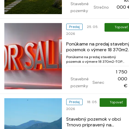
16
Stavebné
aj podnikateľské využitie. Na poz...
000 
Strečno
pozemky
Predaj
25. 05.
Topovať
2026
Ponúkame na predaj stavebn
pozemok o výmere 18 370m2
TOP lokalita pri hlavnej ceste,
Ponúkame na predaj stavebný
kataster Senec.
pozemok o výmere 18 370m2-TOP
lokalita pri hlavnej ceste, kataster
Senec. Pozemok sa nachádza v TOP
1 750
lokalite pri hlavnej ceste s okamžitou
000
Stavebné
možnosťou napojenia na dialničné
Senec
napojenie. Na pozemku je možné
€
pozemky
umiestniť priemyselnú...
Predaj
18. 05.
Topovať
2026
Stavebný pozemok v obci
Trnovo pripravený na