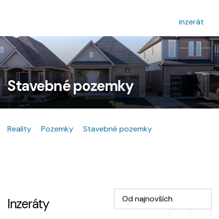
inzerát
Stavebné pozemky
Reality
Pozemky
Stavebné pozemky
Od najnovších
Inzeráty