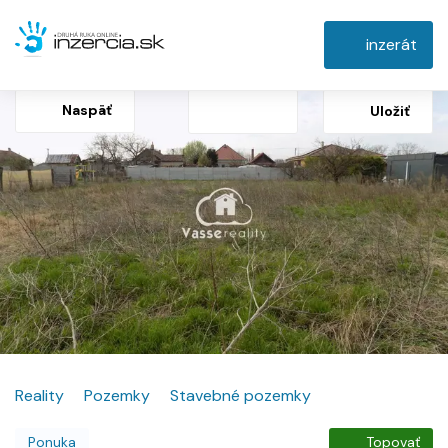
inzerát
Naspäť
Uložiť
Reality
Pozemky
Stavebné pozemky
Ponuka
Topovať