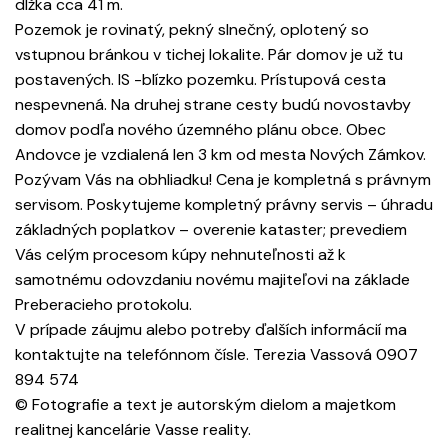
dlžka cca 41 m.
Pozemok je rovinatý, pekný slnečný, oplotený so
vstupnou bránkou v tichej lokalite. Pár domov je už tu
postavených. IS -blízko pozemku. Prístupová cesta
nespevnená. Na druhej strane cesty budú novostavby
domov podľa nového územného plánu obce. Obec
Andovce je vzdialená len 3 km od mesta Nových Zámkov.
Pozývam Vás na obhliadku! Cena je kompletná s právnym
servisom. Poskytujeme kompletný právny servis – úhradu
základných poplatkov – overenie kataster; prevediem
Vás celým procesom kúpy nehnuteľnosti až k
samotnému odovzdaniu novému majiteľovi na základe
Preberacieho protokolu.
V prípade záujmu alebo potreby ďalších informácií ma
kontaktujte na telefónnom čísle. Terezia Vassová 0907
894 574
© Fotografie a text je autorským dielom a majetkom
realitnej kancelárie Vasse reality.