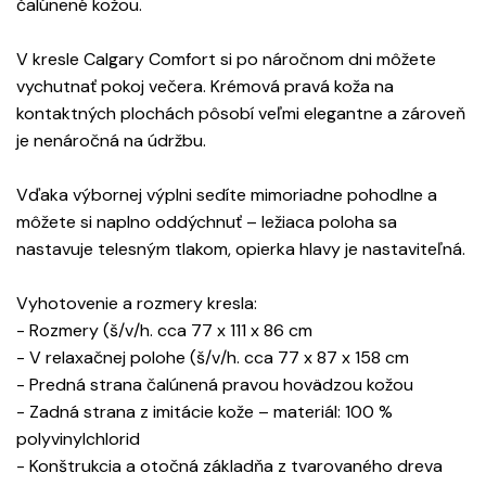
čalúnené kožou.
V kresle Calgary Comfort si po náročnom dni môžete
vychutnať pokoj večera. Krémová pravá koža na
kontaktných plochách pôsobí veľmi elegantne a zároveň
je nenáročná na údržbu.
Vďaka výbornej výplni sedíte mimoriadne pohodlne a
môžete si naplno oddýchnuť – ležiaca poloha sa
nastavuje telesným tlakom, opierka hlavy je nastaviteľná.
Vyhotovenie a rozmery kresla:
- Rozmery (š/v/h. cca 77 x 111 x 86 cm
- V relaxačnej polohe (š/v/h. cca 77 x 87 x 158 cm
- Predná strana čalúnená pravou hovädzou kožou
- Zadná strana z imitácie kože – materiál: 100 %
polyvinylchlorid
- Konštrukcia a otočná základňa z tvarovaného dreva