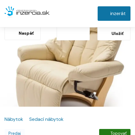
inzerát
Naspäť
Uložiť
Nábytok
Sedací nábytok
Predaj
Topovať