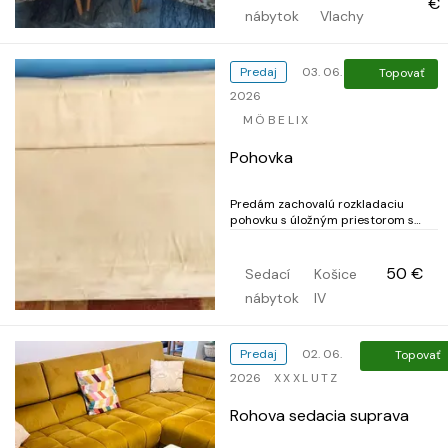
€
nábytok
Vlachy
Predaj
03. 06.
Topovať
2026
MÖBELIX
Pohovka
Predám zachovalú rozkladaciu
pohovku s úložným priestorom s
béžovým semišovým poťahom a
rozmermi 200 cm x 85 cm, v
rozklade na spanie s rozmermi 200
50 €
Sedací
Košice
cm x 140 cm. Iba osobný odber.
nábytok
IV
Predaj
02. 06.
Topovať
2026
XXXLUTZ
Rohova sedacia suprava