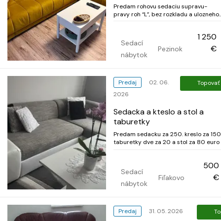
Predam rohovu sedaciu supravu-
pravy roh “L”, bez rozkladu a ulozneho
priestoru. Sklada sa z 3 casti. Velmi
pohodlna, da sa na nej aj vyspat,
1 250
neposkodena. Predavame lebo nam u
Sedací
nevyhovuje strana rohu po
€
Pezinok
prestahovani. Osobny odber Pezinok.
nábytok
Predaj
02. 06.
Topovať
2026
Sedacka a kteslo a stol a
taburetky
Predam sedacku za 250. kreslo za 150
taburetky dve za 20 a stol za 80 euro
500
Sedací
€
Fiľakovo
nábytok
Predaj
31. 05. 2026
To