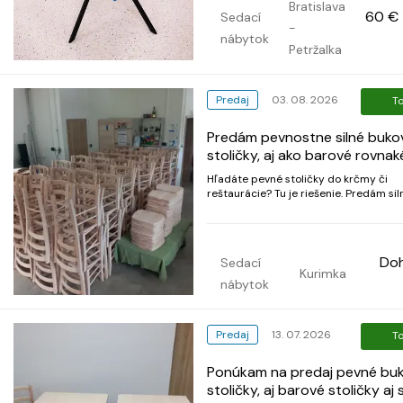
2.720, -Eur) Predajná cena: á/60, -Eur
Bratislava
60 €
(Spolu 480, - Eur) Odvoz na náklady
Sedací
-
kupujúceho. Kreslá sú v Bratisl...
nábytok
Petržalka
Predaj
03. 08. 2026
T
Predám pevnostne silné buko
stoličky, aj ako barové rovna
štýlu a aj stoly na mieru
Hľadáte pevné stoličky do krčmy či
reštaurácie? Tu je riešenie. Predám sil
bukové stoličky, bez náteru. Ponúkam 
barové stoličky rovnakého štýlu. K sto
možné si dokúpiť bukový sedák alebo
vypletaný sedák. Výška sedenia u baro
Do
Sedací
72 cm a ce...
Kurimka
nábytok
Predaj
13. 07. 2026
T
Ponúkam na predaj pevné bu
stoličky, aj barové stoličky aj 