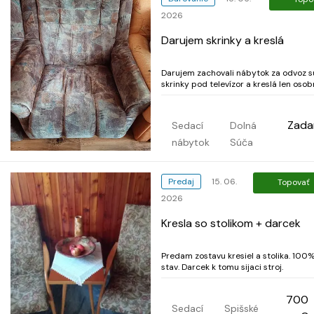
2026
Darujem skrinky a kreslá
Darujem zachovali nábytok za odvoz s
skrinky pod televízor a kreslá len oso
odber.
Zad
Sedací
Dolná
nábytok
Súča
Predaj
15. 06.
Topovať
2026
Kresla so stolikom + darcek
Predam zostavu kresiel a stolika. 100
stav. Darcek k tomu sijaci stroj.
700
Sedací
Spišské