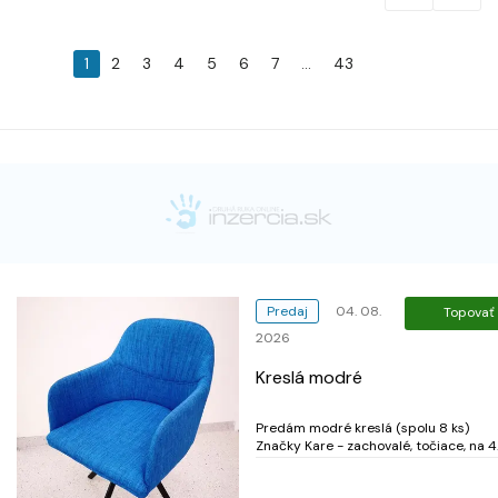
1
2
3
4
5
6
7
...
43
Predaj
04. 08.
Topovať
2026
Kreslá modré
Predám modré kreslá (spolu 8 ks)
Značky Kare - zachovalé, točiace, na 4
nožičkách, čistý modrý poťah. viď 3-
foto) Pôvodná cena á/340, -Eur (Spol