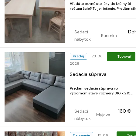
Hľadáte pevné stoličky do krčmy či
reštaurácie? Tu je riešenie. Predám sil
bukové stoličky, bez náteru. Ponúkam 
barové stoličky rovnakého štýlu. K sto
možné si dokúpiť bukový sedák alebo
vypletaný sedák. Výška sedenia u baro
Do
Sedací
72 cm a ce...
Kurimka
nábytok
Predaj
23. 06.
Topovať
2026
Sedacia súprava
Predám sedaciu súpravu vo
výbornom stave, rozmery 310 x 210
cm.
160 €
Sedací
Myjava
nábytok
Darovanie
15. 06.
Topo