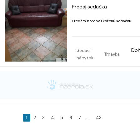
Predaj sedačka
Predám bordovú koženú sedačku.
Do
Sedací
Trnávka
nábytok
1
2
3
4
5
6
7
...
43