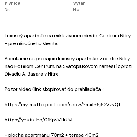
Pivnica
Výťah
Nie
Nie
Luxusný apartmán na exkluzívnom mieste. Centrum Nitry
- pre náročného klienta.
Ponúkame na prenájom luxusný apartmán v centre Nitry
nad Hotelom Centrum, na Svätoplukovom námestí oproti
Divadlu A. Bagara v Nitre.
Pozor video (link skopírovať do prehliadača):
https://my. matterport. com/show/?m=f96j63VzyQ1
https://youtu. be/O1KpvVHrUvI
- plocha apartmánu 70m2 + terasa 40m2