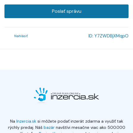
Poslať správu
ID:
Y7ZWDBjXMqpO
Nahlásiť
Na
Inzercia.sk
si môžete podať inzerát zdarma a využiť tak
rýchly predaj. Náš
bazár
navštívi mesačne viac ako 500.000