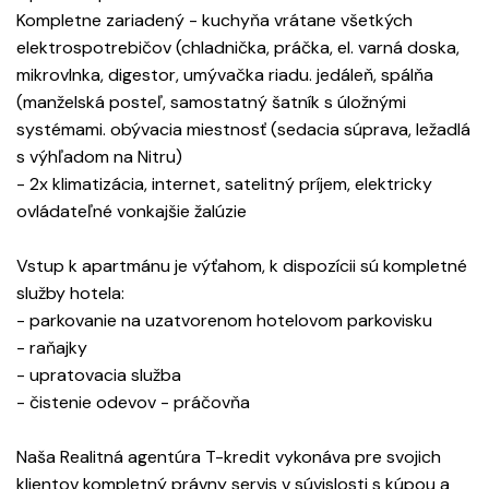
Kompletne zariadený - kuchyňa vrátane všetkých
elektrospotrebičov (chladnička, práčka, el. varná doska,
mikrovlnka, digestor, umývačka riadu. jedáleň, spálňa
(manželská posteľ, samostatný šatník s úložnými
systémami. obývacia miestnosť (sedacia súprava, ležadlá
s výhľadom na Nitru)
- 2x klimatizácia, internet, satelitný príjem, elektricky
ovládateľné vonkajšie žalúzie
Vstup k apartmánu je výťahom, k dispozícii sú kompletné
služby hotela:
- parkovanie na uzatvorenom hotelovom parkovisku
- raňajky
- upratovacia služba
- čistenie odevov - práčovňa
Naša Realitná agentúra T-kredit vykonáva pre svojich
klientov kompletný právny servis v súvislosti s kúpou a