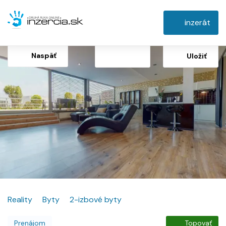
inzerát
Naspäť
Uložiť
Reality
Byty
2-izbové byty
Prenájom
Topovať