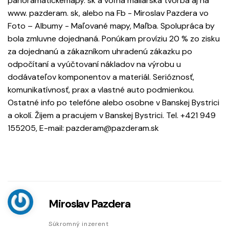
panoramatickemapy. sk a voľná maliarska tvorba aj na
www. pazderam. sk, alebo na Fb - Miroslav Pazdera vo
Foto – Albumy - Maľované mapy, Maľba. Spolupráca by
bola zmluvne dojednaná. Ponúkam províziu 20 % zo zisku
za dojednanú a zákazníkom uhradenú zákazku po
odpočítaní a vyúčtovaní nákladov na výrobu u
dodávateľov komponentov a materiál. Serióznosť,
komunikatívnosť, prax a vlastné auto podmienkou.
Ostatné info po telefóne alebo osobne v Banskej Bystrici
a okolí. Žijem a pracujem v Banskej Bystrici. Tel. +421 949
155205, E-mail: pazderam@pazderam.sk
Miroslav Pazdera
Súkromný inzerent