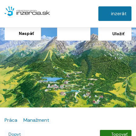
inzerát
Naspäť
Uložiť
Práca
Manažment
Dopyt
Topovať