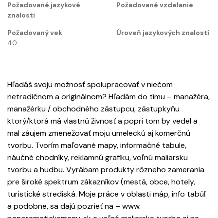
Požadované jazykové
Požadované vzdelanie
znalosti
Požadovaný vek
Úroveň jazykových znalostí
40
Hľadáš svoju možnosť spolupracovať v niečom
netradičnom a originálnom? Hľadám do tímu – manažéra,
manažérku / obchodného zástupcu, zástupkyňu
ktorý/ktorá má vlastnú živnosť a popri tom by vedel a
mal záujem zmenežovať moju umeleckú aj komerčnú
tvorbu. Tvorím maľované mapy, informačné tabule,
náučné chodníky, reklamnú grafiku, voľnú maliarsku
tvorbu a hudbu. Vyrábam produkty rôzneho zamerania
pre široké spektrum zákazníkov (mestá, obce, hotely,
turistické strediská. Moje práce v oblasti máp, info tabúľ
a podobne, sa dajú pozrieť na – www.