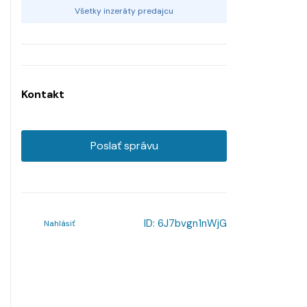
Všetky inzeráty predajcu
Kontakt
Poslať správu
ID:
6J7bvgn1nWjG
Nahlásiť