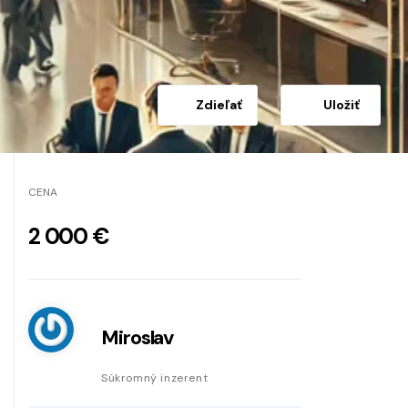
Zdieľať
Uložiť
CENA
2 000 €
Miroslav
Súkromný inzerent