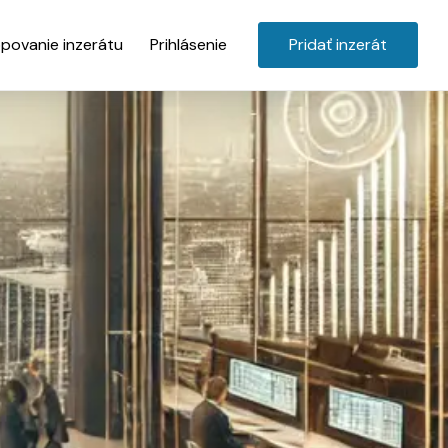
povanie inzerátu
Prihlásenie
Pridať inzerát