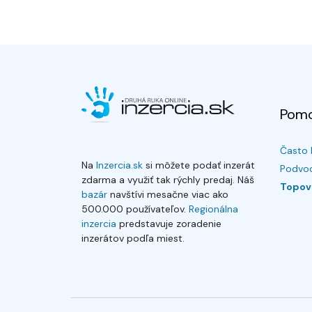
Pom
Často 
Na
Inzercia.sk
si môžete podať inzerát
Podvod
zdarma a využiť tak rýchly predaj. Náš
Topov
bazár
navštívi mesačne viac ako
500.000 používateľov.
Regionálna
inzercia
predstavuje zoradenie
inzerátov podľa miest.