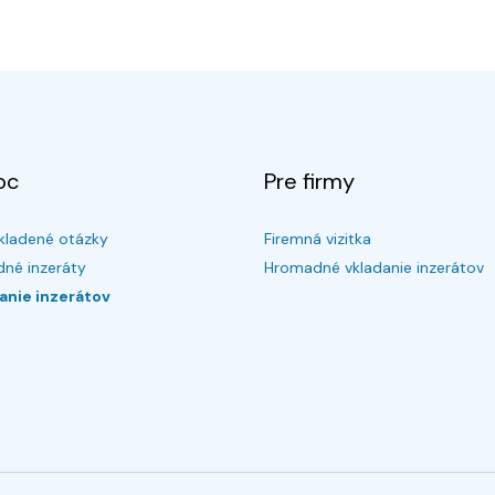
oc
Pre firmy
kladené otázky
Firemná vizitka
né inzeráty
Hromadné vkladanie inzerátov
anie inzerátov