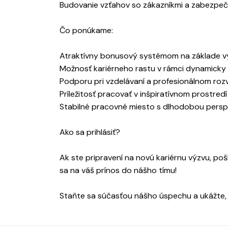
Budovanie vzťahov so zákazníkmi a zabezpeče
Čo ponúkame:
Atraktívny bonusový systémom na základe v
Možnosť kariérneho rastu v rámci dynamicky s
Podporu pri vzdelávaní a profesionálnom rozvo
Príležitosť pracovať v inšpiratívnom prostre
Stabilné pracovné miesto s dlhodobou persp
Ako sa prihlásiť?
Ak ste pripravení na novú kariérnu výzvu, po
sa na váš prínos do nášho tímu!
Staňte sa súčasťou nášho úspechu a ukážte