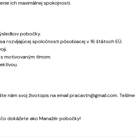
nie ich maximálnej spokojnosti.
ýsledkov pobočky.
a rozvíjajúcej spoločnosti pôsobiacej v 16 štátoch EÚ.
ji.
dí s motivovaným tímom.
ektívou.
šlite nám svoj životopis na email pracavtn@gmail.com. Tešíme
, čo dokážete ako Manažér pobočky!