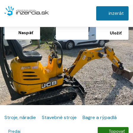
inzerát
Naspäť
Uložiť
Stroje, náradie
Stavebné stroje
Bagre a rýpadlá
Predaj
Topovať