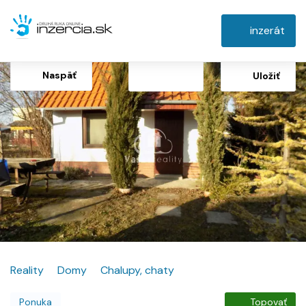
inzerát
Naspäť
Uložiť
Reality
Domy
Chalupy, chaty
Ponuka
Topovať