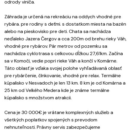
odrody viniča.
Záhrada je určená na rekreáciu na oddych vhodné pre
rybára. pre rodiny s deťmi. s dostatkom miesta na bazén
alebo na pieskovisko pre deti. Chata sa nachádza
neďaleko Jazera Čergov a cca 200m od brehu rieky Váh,
vhodné pre rybárov. Pár metrov od pozemku sa
nachádza cyklotrasa s celkovou dĺžkou 27,61km. Začína
sa v Komoči, vedie popri rieke Váh a končí v Komárne.
Táto oblasť je vďaka svojej polohe vyhľadávaná oblasť
pre rybárčenie, člnkovanie, vhodné pre relax. Termálne
kúpalisko v Nesvadoch je len 13 km. 8 km je od Komárna a
25 km od Velkého Medera kde je známe termálne
kúpalisko s množstvom atrakcii.
Cena je 30 000€ je vrátane komplexných služieb a
všetkých poplatkov spojených s prevodom
nehnuteľnosti. Právny servis zabezpečujeme