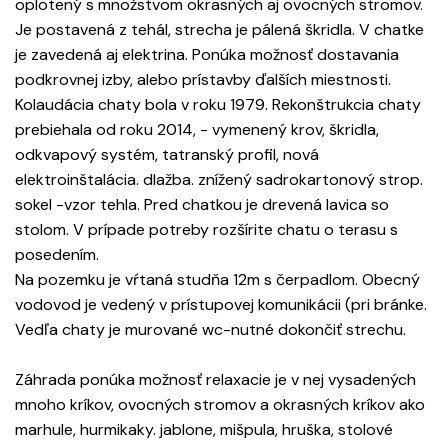
oplotený s množstvom okrasných aj ovocných stromov.
Je postavená z tehál, strecha je pálená škridla. V chatke
je zavedená aj elektrina. Ponúka možnosť dostavania
podkrovnej izby, alebo prístavby ďalších miestnosti.
Kolaudácia chaty bola v roku 1979. Rekonštrukcia chaty
prebiehala od roku 2014, - vymenený krov, škridla,
odkvapový systém, tatranský profil, nová
elektroinštalácia. dlažba. znížený sadrokartonový strop.
sokel -vzor tehla. Pred chatkou je drevená lavica so
stolom. V prípade potreby rozšírite chatu o terasu s
posedením.
Na pozemku je vŕtaná studňa 12m s čerpadlom. Obecný
vodovod je vedený v prístupovej komunikácii (pri bránke.
Vedľa chaty je murované wc-nutné dokončiť strechu.
Záhrada ponúka možnosť relaxacie je v nej vysadených
mnoho kríkov, ovocných stromov a okrasných kríkov ako
marhule, hurmikaky. jablone, mišpula, hruška, stolové