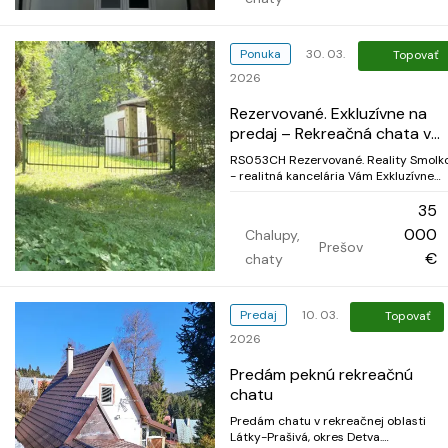
Ponuka
30. 03.
Topovať
2026
Rezervované. Exkluzívne na
predaj – Rekreačná chata v
ruskej novej
RS053CH Rezervované. Reality Smolko
- realitná kancelária Vám Exkluzívne
ponúka jedinečnú príležitosť kúpiť
rekreačnú chatu v malebnej chatovej
35
oblasti Ruská Nová Ves, len 1 km od
000
Chalupy,
historického Zbojníckeho hradu. Popis
Prešov
nehnuteľnosti: Poloha: Práve v srd...
€
chaty
Predaj
10. 03.
Topovať
2026
Predám peknú rekreačnú
chatu
Predám chatu v rekreačnej oblasti
Látky-Prašivá, okres Detva.