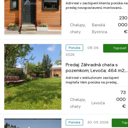
Adrireal v zastúpení klienta ponúka na
predaj novopostavenú montovanú
ekologickú chatu s garážou, len 1,5 km
námestia SNP v Banskej Bystrici, v
230
záhradkárskej osade na Partizánskej
000
Chalupy,
Banská
ceste, za Tlačiarňami BB, so záhradou,
ktorá pre kupujúceho bude spĺňať...
€
chaty
Bystrica
Ponuka
08. 06.
Topovať
2026
Predaj: Záhradná chata s
pozemkom; Levoča; 464 m2;
73.000 €
Adrireal v exkluzívnom zastúpení
majiteľa Vám ponúka na predaj
záhradnú chatu s pozemkom v
osobnom vlastníctve s inžinierskými
73
sietami. Pokojná časť Levoče, blízkosť
000
Chalupy,
centra, ale aj prírody, Chatka sa
Levoča
nachádza v lokalite rodinných domov.
€
chaty
Po úpravách má v...
Ponuka
30. 05. 2026
Top