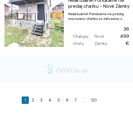
Neaktuálne! Ponúkame na
predaj chatku - Nové Zámky
Neaktuálne! Ponúkame na predaj
murovanú chatku so záhradou v
Nových Zámkoch v záhradkárskej
oblasti Elsvit. Chatka sa nachádza na
36
pozemku s celkovou rozlohou 356m2.
499
Chalupy,
Nové
Samotná chatka má rozlohu 16 m2.
Postavená bola v roku 1990. Súčasťou
€
chaty
Zámky
je malá zastrešená...
1
2
3
4
5
6
7
...
50