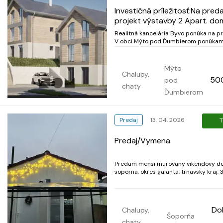
Investičná príležitosť:Na preda
projekt výstavby 2 Apart. d
Realitná kancelária Byvo ponúka na pr
V obci Mýto pod Ďumbierom ponúkam
predaj projekt s právoplatným stave
povolením na výstavbu dvoch objekto
slúžiacich na celoročné užívanie.
Mýto
(Apartmánové domy, chata). K samotnému
Chalupy,
50
pod
projektu:rozmer stavb...
chaty
Ďumbierom
Predaj
13. 04. 2026
T
Predaj/Vymena
Predam mensi murovany vikendovy do
soporna, okres galanta, trnavsky kraj, 3
rekonstrukcii, kurenie na pevne
palivo+elektrina, obecna voda, zumpa, 
mala terasa, za domom mala zahradka,
mimo hlavnej cesty, 1 km od obce je...
Do
Chalupy,
Šoporňa
chaty