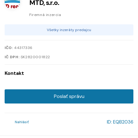
MTD, s.r.o.
Firemná inzercia
Všetky inzeráty predajcu
IČO:
44317336
IČ DPH:
SK2820001822
Kontakt
Poslať správu
ID:
EQB2036
Nahlásiť