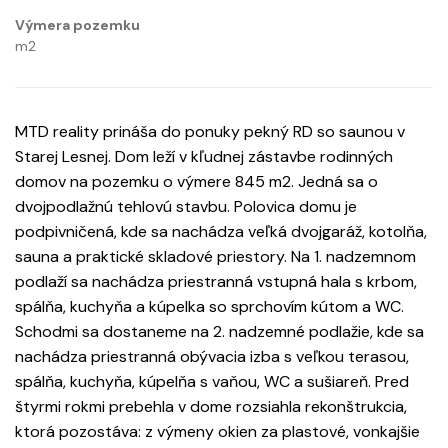
Výmera pozemku
m2
MTD reality prináša do ponuky pekný RD so saunou v
Starej Lesnej. Dom leží v kľudnej zástavbe rodinných
domov na pozemku o výmere 845 m2. Jedná sa o
dvojpodlažnú tehlovú stavbu. Polovica domu je
podpivničená, kde sa nachádza veľká dvojgaráž, kotolňa,
sauna a praktické skladové priestory. Na 1. nadzemnom
podlaží sa nachádza priestranná vstupná hala s krbom,
spálňa, kuchyňa a kúpelka so sprchovím kútom a WC.
Schodmi sa dostaneme na 2. nadzemné podlažie, kde sa
nachádza priestranná obývacia izba s veľkou terasou,
spálňa, kuchyňa, kúpelňa s vaňou, WC a sušiareň. Pred
štyrmi rokmi prebehla v dome rozsiahla rekonštrukcia,
ktorá pozostáva: z výmeny okien za plastové, vonkajšie