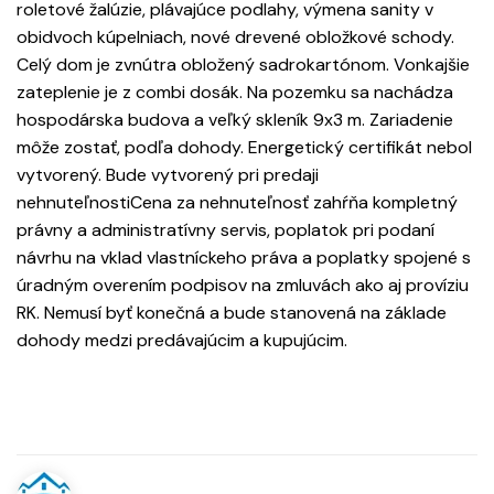
roletové žalúzie, plávajúce podlahy, výmena sanity v
obidvoch kúpelniach, nové drevené obložkové schody.
Celý dom je zvnútra obložený sadrokartónom. Vonkajšie
zateplenie je z combi dosák. Na pozemku sa nachádza
hospodárska budova a veľký skleník 9x3 m. Zariadenie
môže zostať, podľa dohody. Energetický certifikát nebol
vytvorený. Bude vytvorený pri predaji
nehnuteľnostiCena za nehnuteľnosť zahŕňa kompletný
právny a administratívny servis, poplatok pri podaní
návrhu na vklad vlastníckeho práva a poplatky spojené s
úradným overením podpisov na zmluvách ako aj províziu
RK. Nemusí byť konečná a bude stanovená na základe
dohody medzi predávajúcim a kupujúcim.