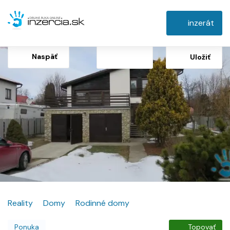
inzerát
Naspäť
Uložiť
Reality
Domy
Rodinné domy
Ponuka
Topovať