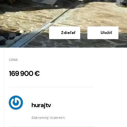
Zdieľať
Uložiť
CENA
169 900 €
hurajtv
Súkromný inzerent