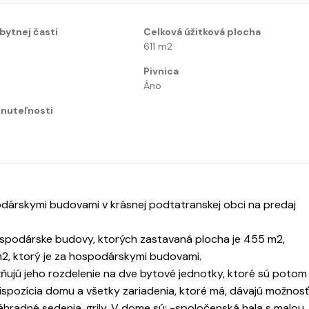
bytnej časti
Celková úžitková plocha
611
m2
Pivnica
Áno
nuteľnosti
rskymi budovami v krásnej podtatranskej obci na predaj
ospodárske budovy, ktorých zastavaná plocha je 455 m2,
2, ktorý je za hospodárskymi budovami.
jú jeho rozdelenie na dve bytové jednotky, ktoré sú potom
spozícia domu a všetky zariadenia, ktoré má, dávajú možnosť
áhradné sedenia, grily. V dome sú: -spoločenská hala s malou