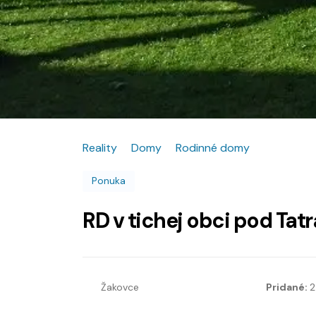
Reality
Domy
Rodinné domy
Ponuka
RD v tichej obci pod Tat
Žakovce
Pridané:
2