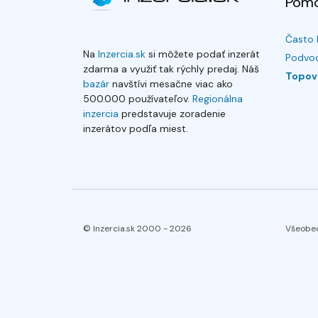
Pom
Často 
Na
Inzercia.sk
si môžete podať inzerát
Podvod
zdarma a využiť tak rýchly predaj. Náš
Topov
bazár
navštívi mesačne viac ako
500.000 používateľov.
Regionálna
inzercia
predstavuje zoradenie
inzerátov podľa miest.
© Inzercia.sk 2000 -
2026
Všeobe