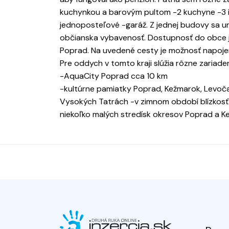
kuchynkou a barovým pultom -2 kuchyne -3 iz
jednoposteľové -garáž. Z jednej budovy sa ur
občianska vybavenosť. Dostupnosť do obce j
Poprad. Na uvedené cesty je možnosť napojeni
Pre oddych v tomto kraji slúžia rôzne zariad
-AquaCity Poprad cca 10 km
-kultúrne pamiatky Poprad, Kežmarok, Levoča,
Vysokých Tatrách -v zimnom období blízkosť 
niekoľko malých stredísk okresov Poprad a K