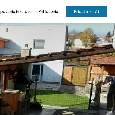
povanie inzerátu
Prihlásenie
Pridať inzerát