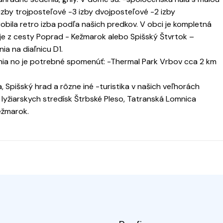
by trojposteľové -3 izby dvojposteľové -2 izby
obila retro izba podľa našich predkov. V obci je kompletná
e z cesty Poprad - Kežmarok alebo Spišský Štvrtok –
a na diaľnicu D1.
enia no je potrebné spomenúť: -Thermal Park Vrbov cca 2 km
 Spišský hrad a rôzne iné -turistika v našich veľhorách
lyžiarskych stredísk Štrbské Pleso, Tatranská Lomnica
ežmarok.