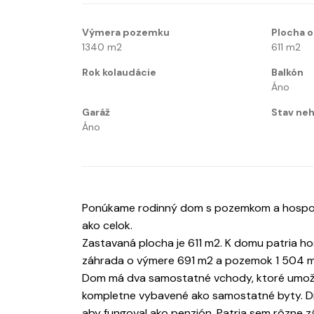
Výmera pozemku
Plocha o
1340
m2
611
m2
Rok kolaudácie
Balkón
Áno
Garáž
Stav neh
Áno
Ponúkame rodinný dom s pozemkom a hospodá
ako celok.
Zastavaná plocha je 611 m2. K domu patria h
záhrada o výmere 691 m2 a pozemok 1 504 m
Dom má dva samostatné vchody, ktoré umožňu
kompletne vybavené ako samostatné byty. Di
aby fungoval ako penzión. Patria sem rôzne z