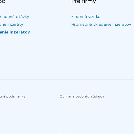
oc
Pre firmy
kladené otázky
Firemná vizitka
né inzeráty
Hromadné vkladanie inzerátov
anie inzerátov
cné podmienky
Ochrana osobných údajov