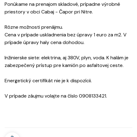
Ponúkame na prenajom skladové, prípadne výrobné
priestory v obci Cabaj - Čapor pri Nitre.
Rôzne možnosti prenájmu.
Cena v prípade uskladnenia bez úpravy 1 euro za m2. V
prípade úpravy haly cena dohodou.
Inžinierske siete: elektrina, aj 380V, plyn, voda. K halám je
zabezpečený prístup pre kamión po asfaltovej ceste.
Energetický certifikát nie je k dispozícii.
V prípade záujmu volajte na číslo 0908133421.