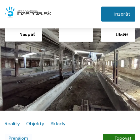
inzerát
Naspäť
Uložiť
Reality
Objekty
Sklady
Prenájom
Topovať