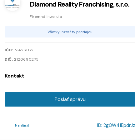
Diamond Reality Franchising, s.r.o.
Firemná inzercia
Všetky inzeráty predajcu
IČO:
51426072
DIČ:
2120690275
Kontakt
Poslať správu
ID:
2g0W41EpdrJz
Nahlásiť