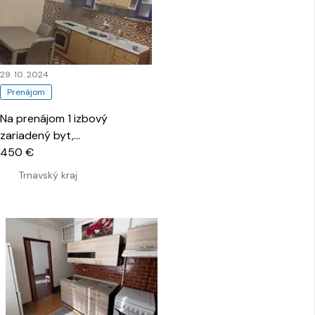
29. 10. 2024
Prenájom
Na prenájom 1 izbový
zariadený byt,
Hviezdoslavova, Senica
450 €
…
Trnavský kraj