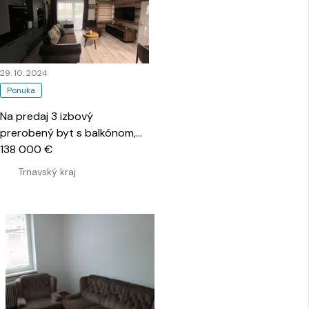
29. 10. 2024
Ponuka
Na predaj 3 izbový
prerobený byt s balkónom,
obec Šelpice
138 000 €
…
Trnavský kraj