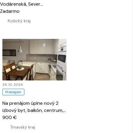
Vodárenská, Sever
…
Zadarmo
Košický kraj
29. 10. 2024
Prenájom
Na prenájom úplne nový 2
izbový byt, balkón, centrum,
Trnava
900 €
…
Trnavský kraj