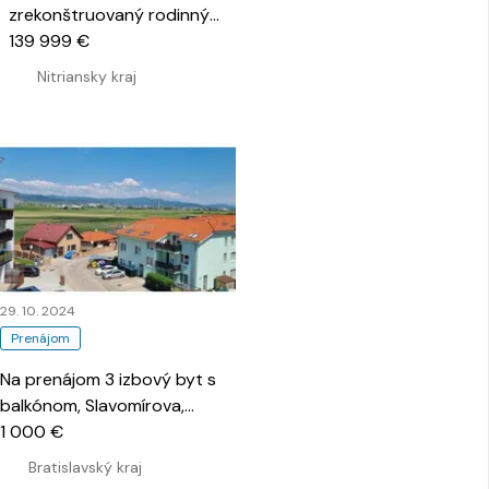
zrekonštruovaný rodinný
dom Svätoplukovo
139 999 €
…
Nitriansky kraj
29. 10. 2024
Prenájom
Na prenájom 3 izbový byt s
balkónom, Slavomírova,
Slovenský Grob
1 000 €
…
Bratislavský kraj