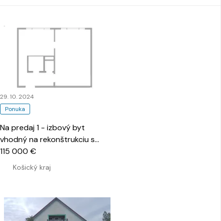
29. 10. 2024
Ponuka
Na predaj 1 - izbový byt
vhodný na rekonštrukciu s
komorou a pivnicou na ulici
115 000 €
čiernomorská, nad jazerom
…
Košický kraj