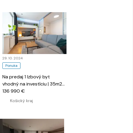
29. 10. 2024
Ponuka
Na predaj 1 Izbový byt
vhodný na investíciu | 35m2
Loggia | Južná trieda
136 990 €
…
Košický kraj