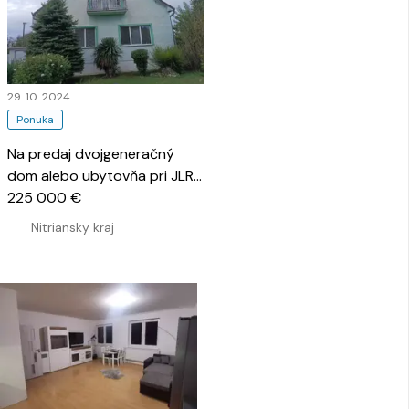
29. 10. 2024
Ponuka
Na predaj dvojgeneračný
dom alebo ubytovňa pri JLR v
obci Výčapy - Opatovce s
225 000 €
priestranným pozemkom
…
Nitriansky kraj