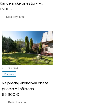
Kancelárske priestory v
priamom centre
1 200 €
…
Košický kraj
29. 10. 2024
Ponuka
Na predaj víkendová chata
priamo v košiciach
…
69 900 €
Košický kraj