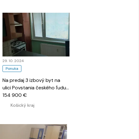
29. 10. 2024
Ponuka
Na predaj 3 izbový byt na
ulici Povstania českého ľudu,
Košice- Dargovských
154 900 €
hrdinov
…
Košický kraj