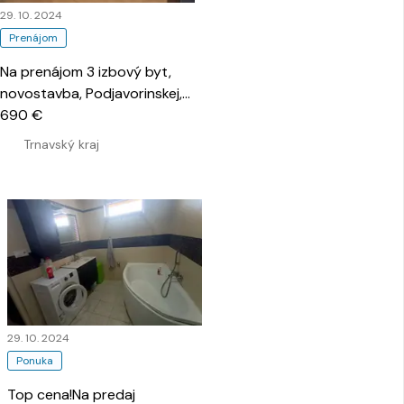
29. 10. 2024
Prenájom
Na prenájom 3 izbový byt,
novostavba, Podjavorinskej,
Šulekovo.
690 €
…
Trnavský kraj
29. 10. 2024
Ponuka
Top cena!Na predaj