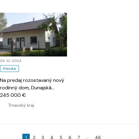
29. 10. 2024
Ponuka
Na predaj rozostavaný nový
rodinný dom, Dunajská
Streda.
245 000 €
…
Trnavský kraj
1
2
3
4
5
6
7
...
46