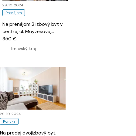
29. 10. 2024
Prenájom
Na prenájom 2 izbový byt v
centre, ul. Moyzesova,
Senica
350 €
…
Trnavský kraj
29. 10. 2024
Ponuka
Na predaj dvojizbový byt,