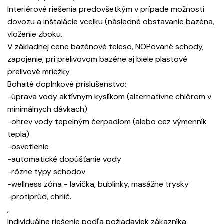
Interiérové riešenia predovšetkým v prípade možnosti
dovozu a inštalácie vcelku (následné obstavanie bazéna,
vloženie zboku.
V základnej cene bazénové teleso, NOPované schody,
zapojenie, pri prelivovom bazéne aj biele plastové
prelivové mriežky
Bohaté doplnkové príslušenstvo:
-úprava vody aktívnym kyslíkom (alternatívne chlórom v
minimálnych dávkach)
-ohrev vody tepelným čerpadlom (alebo cez výmenník
tepla)
-osvetlenie
-automatické dopúšťanie vody
-rôzne typy schodov
-wellness zóna - lavička, bublinky, masážne trysky
-protiprúd, chrlič.
,
Individuálne riešenie podľa požiadaviek zákazníka