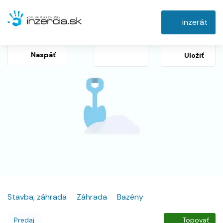
inzerát
Naspäť
Uložiť
Stavba, záhrada
Záhrada
Bazény
Predaj
Topovať