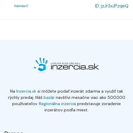
ID:
jzJr3xJPzqeQ
Nahlásiť
Na
Inzercia.sk
si môžete podať inzerát zdarma a využiť tak
rýchly predaj. Náš
bazár
navštívi mesačne viac ako 500.000
používateľov.
Regionálna inzercia
predstavuje zoradenie
inzerátov podľa miest.