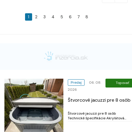
1
2
3
4
5
6
7
8
Predaj
06. 08.
Topovať
2026
Štvorcové jacuzzi pre 8 osôb
Štvorcové jacuzzi pre 8 osôb
Technické špecifikácie Akrylátová
vložka prémiovej kvality Akrylát patrí
medzi špičkové materiály na trhu s