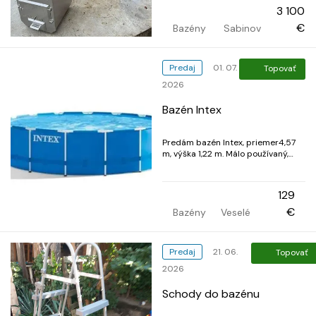
vysokým teplotám a bazénovým
3 100
chemikáliám. Vložka s priemerom
200 cm vyrobená z odolného akrylu 6
€
Bazény
Sabinov
tvarovaných...
Predaj
01. 07.
Topovať
2026
Bazén Intex
Predám bazén Intex, priemer4,57
m, výška 1,22 m. Málo používaný,
nepoškodený, zabalený v krabici.
Príslušenstvo: kartušová filtrácia,
schodíky, solárna plachta
129
€
Bazény
Veselé
Predaj
21. 06.
Topovať
2026
Schody do bazénu