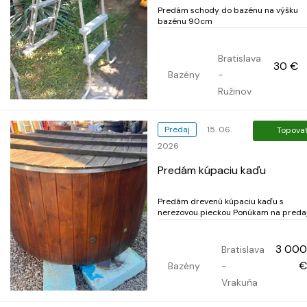
Predám schody do bazénu na výšku
bazénu 90cm
Bratislava
30 €
Bazény
-
Ružinov
Predaj
15. 06.
Topova
2026
Predám kúpaciu kaďu
Predám drevenú kúpaciu kaďu s
nerezovou pieckou Ponúkam na predaj
kvalitnú drevenú kúpaciu kaďu s
nerezovou pieckou na drevo. Kaďa je
vhodná na celoročné využitie – ideáln
3 000
Bratislava
na záhradu, chatu alebo wellness zónu. 
€
Bazény
-
Drevený obklad ✅ Nerezová vnútorná...
Vrakuňa