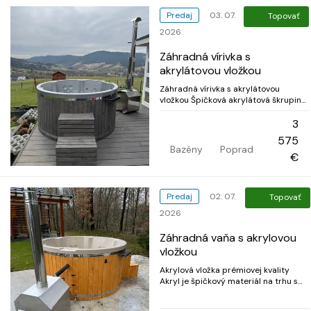
Predaj
03. 07.
Topovať
2026
Záhradná vírivka s
akrylátovou vložkou
Záhradná vírivka s akrylátovou
vložkou Špičková akrylátová škrupina
Akrylát je popredným materiálom na
trhu s vírivkami. Je odolný a vzdoruje
3
poškriabaniu. Odolný voči zmene
575
farby vplyvom UV žiarenia, vysoké
Bazény
Poprad
teploty a bazénové chemikálie.
€
Vložka s prie...
Predaj
02. 07.
Topovať
2026
Záhradná vaňa s akrylovou
vložkou
Akrylová vložka prémiovej kvality
Akryl je špičkový materiál na trhu s
vírivkami; je odolný a odolný voči
poškriabaniu. Odolný voči UV žiareniu,