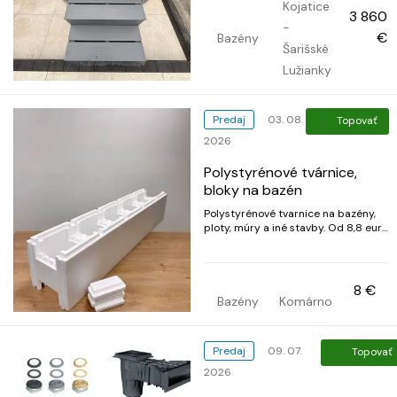
vírivými kadiami; je odolný a vzdoruje
Kojatice
3 860
poškriabaniu. Odolný voči zmene farby
-
vplyvom UV žiarenia, vysokým
€
Bazény
teplotám a...
Šarišské
Lužianky
Predaj
03. 08.
Topovať
2026
Polystyrénové tvárnice,
bloky na bazén
Polystyrénové tvarnice na bazény,
ploty, múry a iné stavby. Od 8,8 eur
za bežný meter steny Rozmery a
ceny: • 125 × 25 × 25 cm – 11 € / ks •
125 × 25 × 50 cm – 22 € / ks •
záslepka pre tvárnicu – 1,40 € / ks
8 €
Technické parametre: • hrúbka
Bazény
Komárno
polystyrénu:...
Predaj
09. 07.
Topovať
2026