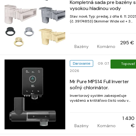
Kompletná sada pre bazény s
vysokou hladinou vody
Stav: nové, Typ: predaj, z dňa 6. 11. 202
(č. 39174853) Skimmer Wide xxl + 3
vratné trysky + 1 dnový odtok Perfektná
kompletná sada pre bazény z
polystyrénových tvárnic. Profesionálna
súprava pre efektívnu filtráciu vody a
295 €
moderný dizajn bazéna – ideá...
Bazény
Komárno
Darovanie
09. 07.
Topovať
2026
Mr Pure MPS14 Full Inverter
soľný chlorinátor.
Invertorový systém zabezpečuje
vyváženú a krištáľovo čistú vodu v
bazéne. Solárny generátor energie Mr.
Pure Inverter predstavuje inovatívnu
technológiu pre domáce použitie,
1 430
ideálnu pre bazény z tvaroviek,
polystyrénových blokov, betónu a
€
Bazény
Komárno
ďalších materi...