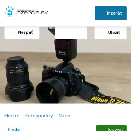
inzerát
Naspäť
Uložiť
Elektro
Fotoaparáty
Nikon
Predaj
Topovať