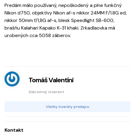
Predám málo používaný, nepoškodený a plne funkčný
Nikon d750, objektívy Nikon af-s nikkor 24MM F/1.8G ed,
nikkor 50mm f/1,8G af-s, blesk Speedlight SB-600,
brašňu Kalahari Kapako K-31 khaki. Zrkadlaovka má
urobených cca 5058 záberov.
Tomáš Valentíni
Súkromný inzerent
Všetky inzeráty predajcu
Kontakt