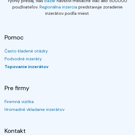
rýchly predaj. Náš
bazár
navštívi mesačne viac ako 500.000
používateľov.
Regionálna inzercia
predstavuje zoradenie
inzerátov podľa miest.
Pomoc
Často kladené otázky
Podvodné inzeráty
Topovanie inzerátov
Pre firmy
Firemná vizitka
Hromadné vkladanie inzerátov
Kontakt