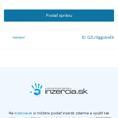
Poslať správu
ID:
GZLr9ggobeEk
Nahlásiť
Na
Inzercia.sk
si môžete podať inzerát zdarma a využiť tak