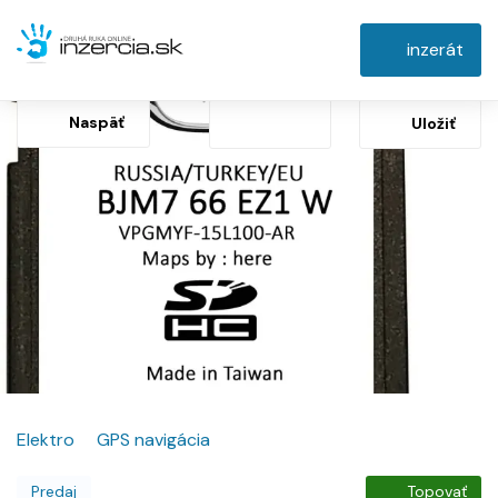
inzerát
Naspäť
Uložiť
Elektro
GPS navigácia
Predaj
Topovať