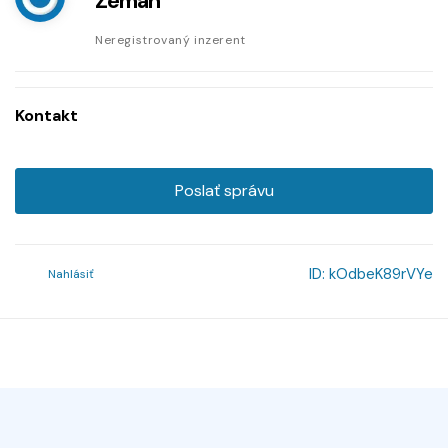
Zeman
Neregistrovaný inzerent
Kontakt
Poslať správu
ID:
kOdbeK89rVYe
Nahlásiť