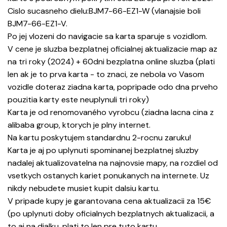
Cislo sucasneho dielu:BJM7-66-EZ1-W (vlanajsie boli
BJM7-66-EZ1-V.
Po jej vlozeni do navigacie sa karta sparuje s vozidlom.
V cene je sluzba bezplatnej oficialnej aktualizacie map az
na tri roky (2024) + 60dni bezplatna online sluzba (plati
len ak je to prva karta - to znaci, ze nebola vo Vasom
vozidle doteraz ziadna karta, popripade odo dna prveho
pouzitia karty este neuplynuli tri roky)
Karta je od renomovaného vyrobcu (ziadna lacna cina z
alibaba group, ktorych je plny internet.
Na kartu poskytujem standardnu 2-rocnu zaruku!
Karta je aj po uplynuti spominanej bezplatnej sluzby
nadalej aktualizovatelna na najnovsie mapy, na rozdiel od
vsetkych ostanych kariet ponukanych na internete. Uz
nikdy nebudete musiet kupit dalsiu kartu.
V pripade kupy je garantovana cena aktualizacii za 15€
(po uplynuti doby oficialnych bezplatnych aktualizacii, a
to aj na dialku. plati to len pre tuto kartu.