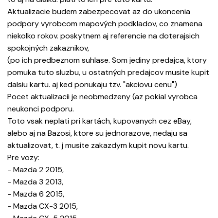
Aktualizacie budem zabezpecovat az do ukoncenia
podpory vyrobcom mapových podkladov, co znamena
niekolko rokov. poskytnem aj referencie na doterajsich
spokojných zakaznikov,
(po ich predbeznom suhlase. Som jediny predajca, ktory
pomuka tuto sluzbu, u ostatných predajcov musite kupit
dalsiu kartu. aj ked ponukaju tzv. "akciovu cenu")
Pocet aktualizacii je neobmedzeny (az pokial vyrobca
neukonci podporu.
Toto vsak neplati pri kartách, kupovanych cez eBay,
alebo aj na Bazosi, ktore su jednorazove, nedaju sa
aktualizovat, t. j musite zakazdym kupit novu kartu.
Pre vozy:
- Mazda 2 2015,
- Mazda 3 2013,
- Mazda 6 2015,
- Mazda CX-3 2015,