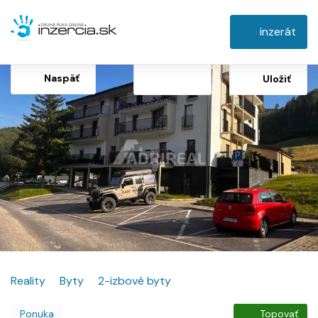
inzerát
Naspäť
Uložiť
Reality
Byty
2-izbové byty
Ponuka
Topovať