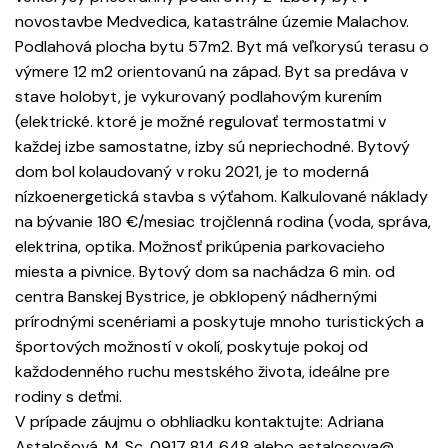
novostavbe Medvedica, katastrálne územie Malachov.
Podlahová plocha bytu 57m2. Byt má veľkorysú terasu o
výmere 12 m2 orientovanú na západ. Byt sa predáva v
stave holobyt, je vykurovaný podlahovým kurením
(elektrické. ktoré je možné regulovať termostatmi v
každej izbe samostatne, izby sú nepriechodné. Bytový
dom bol kolaudovaný v roku 2021, je to moderná
nízkoenergetická stavba s výťahom. Kalkulované náklady
na bývanie 180 €/mesiac trojčlenná rodina (voda, správa,
elektrina, optika. Možnosť prikúpenia parkovacieho
miesta a pivnice. Bytový dom sa nachádza 6 min. od
centra Banskej Bystrice, je obklopený nádhernými
prírodnými scenériami a poskytuje mnoho turistických a
športových možností v okolí, poskytuje pokoj od
každodenného ruchu mestského života, ideálne pre
rodiny s deťmi.
V prípade záujmu o obhliadku kontaktujte: Adriana
Astalošová, M. Sc. 0917 814 648 alebo astalosova@.