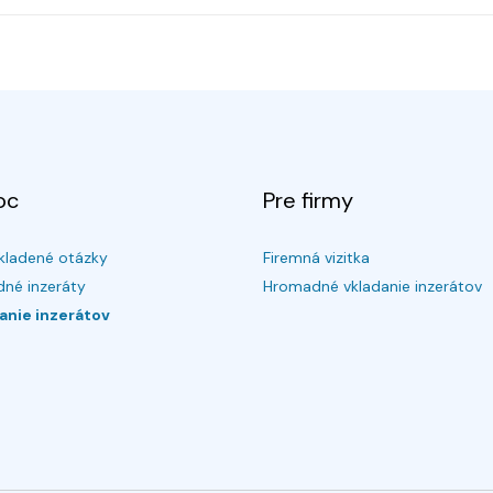
oc
Pre firmy
kladené otázky
Firemná vizitka
né inzeráty
Hromadné vkladanie inzerátov
anie inzerátov