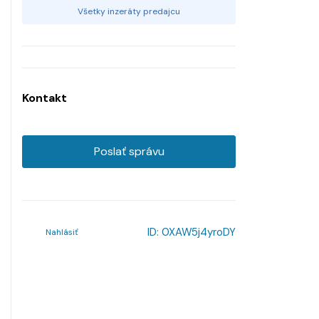
Všetky inzeráty predajcu
Kontakt
Poslať správu
ID:
0XAW5j4yroDY
Nahlásiť