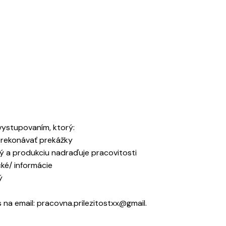
vystupovaním, ktorý:
prekonávať prekážky
tý a produkciu nadraďuje pracovitosti
cké/ informácie
ý
 na email: pracovna.prilezitostxx@gmail.