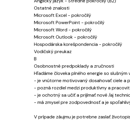
Anglický jazyk - Stredne pokročilý (B2)
Ostatné znalosti
Microsoft Excel - pokročilý
Microsoft PowerPoint - pokročilý
Microsoft Word - pokročilý
Microsoft Outlook - pokročilý
Hospodárska korešpondencia - pokročilý
Vodičský preukaz
B
Osobnostné predpoklady a zručnosti
Hľadáme človeka plného energie so slušným 
- je vnútorne motivovaný dosahovať ciele a 
- pozná rozdiel medzi produktívny a pracovi
- je ochotný sa učiť a prijímať nové /aj techni
- má zmysel pre zodpovednosť a je spoľahliv
V prípade záujmu je potrebne zaslať životopis