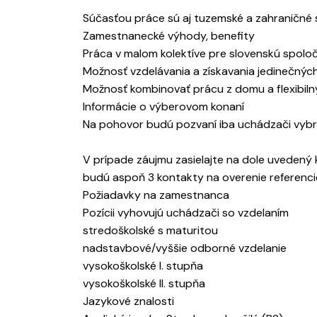
Súčasťou práce sú aj tuzemské a zahraničné s
Zamestnanecké výhody, benefity
Práca v malom kolektíve pre slovenskú spoloč
Možnosť vzdelávania a získavania jedinečnýc
Možnosť kombinovať prácu z domu a flexibiln
Informácie o výberovom konaní
Na pohovor budú pozvaní iba uchádzači vybr
V prípade záujmu zasielajte na dole uvedený 
budú aspoň 3 kontakty na overenie referencie
Požiadavky na zamestnanca
Pozícii vyhovujú uchádzači so vzdelaním
stredoškolské s maturitou
nadstavbové/vyššie odborné vzdelanie
vysokoškolské I. stupňa
vysokoškolské II. stupňa
Jazykové znalosti