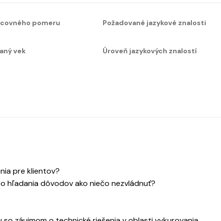
acovného pomeru
Požadované jazykové znalosti
aný vek
Úroveň jazykových znalostí
?
nia pre klientov?
o hľadania dôvodov ako niečo nezvládnuť?
so záujmom o technické riešenia v oblasti vykurovania,