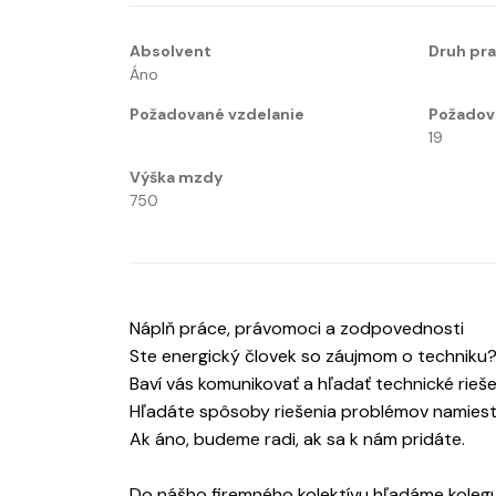
Absolvent
Druh pr
Áno
Požadované vzdelanie
Požadov
19
Výška mzdy
750
Náplň práce, právomoci a zodpovednosti
Ste energický človek so záujmom o techniku
Baví vás komunikovať a hľadať technické rieše
Hľadáte spôsoby riešenia problémov namiest
Ak áno, budeme radi, ak sa k nám pridáte.
Do nášho firemného kolektívu hľadáme kolegu 