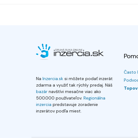
Pom
Často 
Na
Inzercia.sk
si môžete podať inzerát
Podvod
zdarma a využiť tak rýchly predaj. Náš
Topov
bazár
navštívi mesačne viac ako
500.000 používateľov.
Regionálna
inzercia
predstavuje zoradenie
inzerátov podľa miest.